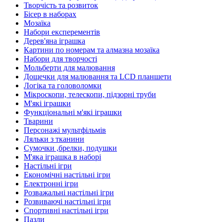
Творчість та розвиток
Бісер в наборах
Мозаїка
Набори експерементів
Дерев'яна іграшка
Картини по номерам та алмазна мозаїка
Набори для творчості
Мольберти для малювання
Дощечки для малювання та LCD планшети
Логіка та головоломки
Мікроскопи, телескопи, підзорні труби
М'які іграшки
Функціональні м'які іграшки
Тварини
Персонажі мультфільмів
Ляльки з тканини
Сумочки ,брелки, подушки
М'яка іграшка в наборі
Настільні ігри
Економічні настільні ігри
Електронні ігри
Розважальні настільні ігри
Розвиваючі настільні ігри
Спортивні настільні ігри
Пазли