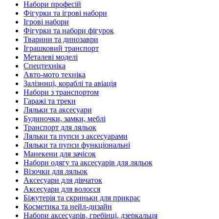
Набори професій
Фігурки та ігрові набори
Ігрові набори
Фігурки та набори фігурок
Тварини та динозаври
Іграшковий транспорт
Металеві моделі
Спецтехніка
Авто-мото техніка
Залізниці, кораблі та авіація
Набори з транспортом
Гаражі та треки
Ляльки та аксесуари
Будиночки, замки, меблі
Транспорт для ляльок
Ляльки та пупси з аксесуарами
Ляльки та пупси функціональні
Манекени для зачісок
Набори одягу та аксесуарів для ляльок
Візочки для ляльок
Аксесуари для дівчаток
Аксесуари для волосся
Біжутерія та скриньки для прикрас
Косметика та нейл-дизайн
Набори аксесуарів, гребінці, дзеркальця