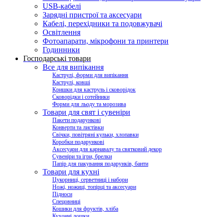
USB-кабелі
Зарядні пристрої та аксесуари
Кабелі, перехідники та подовжувачі
Освітлення
Фотоапарати, мікрофони та принтери
Годинники
Господарські товари
Все для випікання
Каструлі, форми для випікання
Каструлі, ковші
Кришки для каструль і сковорідок
Сковорідки і сотейники
Форми для льоду та морозива
Товари для свят і сувеніри
Пакети подарункові
Конверти та листівки
Свічки, повітряні кульки, хлопавки
Коробки подарункові
Аксесуари для карнавалу та святковий декор
Сувеніри та ігри, брелки
Папір для пакування подарунків, банти
Товари для кухні
Цукорниці, серветниці і набори
Ножі, ножиці, топірці та аксесуари
Підноси
Спецовниці
Кошики для фруктів, хліба
Кухонні дошки