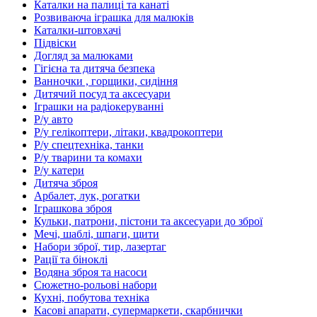
Каталки на палиці та канаті
Розвиваюча іграшка для малюків
Каталки-штовхачі
Підвіски
Догляд за малюками
Гігієна та дитяча безпека
Ванночки , горщики, сидіння
Дитячий посуд та аксесуари
Іграшки на радіокеруванні
Р/у авто
Р/у гелікоптери, літаки, квадрокоптери
Р/у спецтехніка, танки
Р/у тварини та комахи
Р/у катери
Дитяча зброя
Арбалет, лук, рогатки
Іграшкова зброя
Кульки, патрони, пістони та аксесуари до зброї
Мечі, шаблі, шпаги, щити
Набори зброї, тир, лазертаг
Рації та біноклі
Водяна зброя та насоси
Сюжетно-рольові набори
Кухні, побутова техніка
Касові апарати, супермаркети, скарбнички