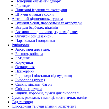
Новорічні елементи декору
Гірлянди
Ялинкові іграшки та аксесуари
Штучні ялинки і сосни
Активний відпочинок, туризм
Вуличні меблі, парасольки та аксесуари
Все для барбекю, пікніків
Активний відпочинок, туризм (різне)
Окуляри сонцезахисні
Парасольки і дощовики
Риболовля
Аксесуари для вудок
Блешня, воблера
Котушки
Кормушки
Оснащення
Прикормки
Род-поди і підставки під вудилища
Риболовля (різне)
Садки, підсаки, багри
Спінінги, вудки
Ящики, коробки, сумки для риболовлі
Сумки, рюкзаки, гаманці, косметички, валізи
Сад та город
Слюсарний та будівельний інструмент