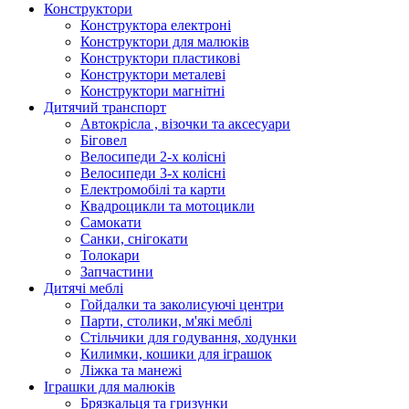
Конструктори
Конструктора електроні
Конструктори для малюків
Конструктори пластикові
Конструктори металеві
Конструктори магнітні
Дитячий транспорт
Автокрісла , візочки та аксесуари
Біговел
Велосипеди 2-х колісні
Велосипеди 3-х колісні
Електромобілі та карти
Квадроцикли та мотоцикли
Самокати
Санки, снігокати
Толокари
Запчастини
Дитячі меблі
Гойдалки та заколисуючі центри
Парти, столики, м'які меблі
Стільчики для годування, ходунки
Килимки, кошики для іграшок
Ліжка та манежі
Іграшки для малюків
Брязкальця та гризунки