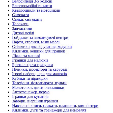
Велосипеди 3-х колісні
Електромобілі та карти
Квадроцикли та мотоцикли
Самокати
Санки, снігокати
Толокари
Запчастини
Дитячі меблі
Гойдалки та заколисуючі центри
Парти, столики, м'які меблі
Стільчики для годування, ходунки
Килимки, кошики для іграшок
Ліжка та манежі
Іграшки для малюків
Брязкальця та гризунки
Нічники, проектори та каруселі
Ігрові набори, ігри для малюків
Кубики та пірамідки
Телефони, фотоапарати, пульти
Молоточки, дзиґи, неваляшки
Автотренажер, кермо
Іграшки для купання
Заводні, інерційні іграшки
Навчальні книги, плакати, планшети, комп'ютери
Килимки, дуги та тренажери для немовлят