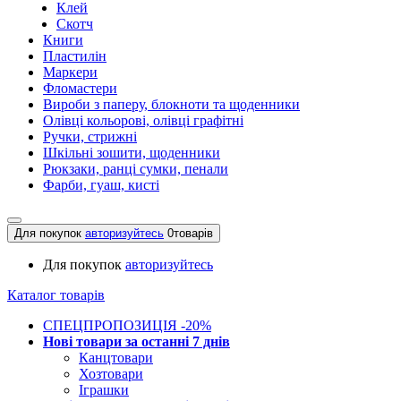
Клей
Скотч
Книги
Пластилін
Маркери
Фломастери
Вироби з паперу, блокноти та щоденники
Олівці кольорові, олівці графітні
Ручки, стрижні
Шкільні зошити, щоденники
Рюкзаки, ранці сумки, пенали
Фарби, гуаш, кисті
Для покупок
авторизуйтесь
0
товарів
Для покупок
авторизуйтесь
Каталог товарів
СПЕЦПРОПОЗИЦІЯ -20%
Нові товари за останнi 7 днiв
Канцтовари
Хозтовари
Іграшки