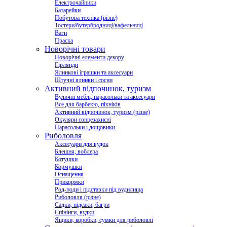
Електрочайники
Батарейки
Побутова техніка (різне)
Тостери/бутербродниці/вафельниці
Ваги
Праска
Новорічні товари
Новорічні елементи декору
Гірлянди
Ялинкові іграшки та аксесуари
Штучні ялинки і сосни
Активний відпочинок, туризм
Вуличні меблі, парасольки та аксесуари
Все для барбекю, пікніків
Активний відпочинок, туризм (різне)
Окуляри сонцезахисні
Парасольки і дощовики
Риболовля
Аксесуари для вудок
Блешня, воблера
Котушки
Кормушки
Оснащення
Прикормки
Род-поди і підставки під вудилища
Риболовля (різне)
Садки, підсаки, багри
Спінінги, вудки
Ящики, коробки, сумки для риболовлі