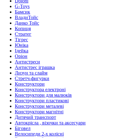
Doloni
G-Toys
Бамсик
ВладиТойс
Данко Тойс
Копиця
Стратег
Тігрес
Юніка
Ідейка
Оріон
Антистреси
Антистрес іграшка
Лизун та слайм
Стретч-фигурки
Конструктори
Конструктора електроні
Конструктори для малюків
Конструктори пластикові
Конструктори металеві
Конструктори магнітні
Дитячий транспорт
Автокрісла , візочки та аксесуари
Біговел
Велосипеди 2-х колісні