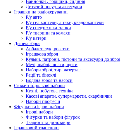
Ванночки , горщики, сидіння
Дитячий посуд та аксесуари
Іграшки на радіокеруванні
Р/у авто
Р/у гелікоптери, літаки, квадрокоптери
Р/у спецтехніка, танки
Р/у тварини та комахи
Р/у катери
Дитяча зброя
Арбалет, лук, рогатки
Іграшкова зброя
Кульки, патрони, пістони та аксесуари до зброї
Мечі, шаблі, шпаги, щити
Набори зброї, тир, лазертаг
Рації та біноклі
Водяна зброя та насоси
Сюжетно-рольові набори
Кухні, побутова техніка
Касові апарати, супермаркети, скарбнички
Набори професій
Фігурки та ігрові набори
Ігрові набори
Фігурки та набори фігурок
Тварини та динозаври
Іграшковий транспорт