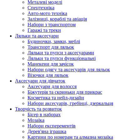
Металеві моделі
Спецтехніка
Авто-мото техніка
Залізниці, кораблі та авіація
Набори з транспортом
Гаражі та треки
Ляльки та аксесуари
Будиночки, замки, меблі
Транспорт для ляльок
Ляльки та пупси з аксесуарами
Ляльки та пупси функціональні
Манекени для зачісок
Набори одягу та аксесуарів для ляльок
Візочки для ляльок
Аксесуари для дівчаток
Аксесуари для волосся
Біжутерія та скриньки для прикрас
Косметика та нейл-дизайн
Набори аксесуарів, гребінці, дзеркальця
Творчість та розвиток
Бісер в наборах
Мозаїка
Набори експерементів
Дерев'яна іграшка
Картини по номерам та алмазна мозаїка