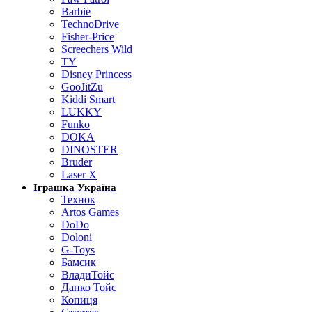
Barbie
TechnoDrive
Fisher-Price
Screechers Wild
TY
Disney Princess
GooJitZu
Kiddi Smart
LUKKY
Funko
DOKA
DINOSTER
Bruder
Laser X
Іграшка Україна
Технок
Artos Games
DoDo
Doloni
G-Toys
Бамсик
ВладиТойс
Данко Тойс
Копиця