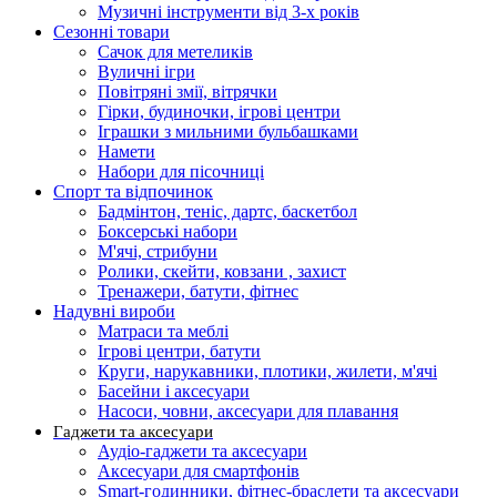
Музичні інструменти від 3-х років
Сезонні товари
Сачок для метеликів
Вуличні ігри
Повітряні змії, вітрячки
Гірки, будиночки, ігрові центри
Іграшки з мильними бульбашками
Намети
Набори для пісочниці
Спорт та відпочинок
Бадмінтон, теніс, дартс, баскетбол
Боксерські набори
М'ячі, стрибуни
Ролики, скейти, ковзани , захист
Тренажери, батути, фітнес
Надувні вироби
Матраси та меблі
Ігрові центри, батути
Круги, нарукавники, плотики, жилети, м'ячі
Басейни і аксесуари
Насоси, човни, аксесуари для плавання
Гаджети та аксесуари
Аудіо-гаджети та аксесуари
Аксесуари для смартфонів
Smart-годинники, фітнес-браслети та аксесуари