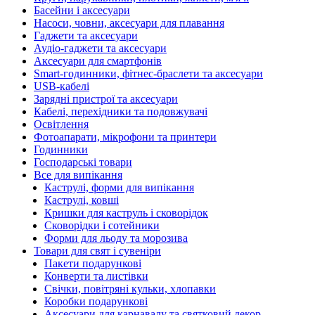
Басейни і аксесуари
Насоси, човни, аксесуари для плавання
Гаджети та аксесуари
Аудіо-гаджети та аксесуари
Аксесуари для смартфонів
Smart-годинники, фітнес-браслети та аксесуари
USB-кабелі
Зарядні пристрої та аксесуари
Кабелі, перехідники та подовжувачі
Освітлення
Фотоапарати, мікрофони та принтери
Годинники
Господарські товари
Все для випікання
Каструлі, форми для випікання
Каструлі, ковші
Кришки для каструль і сковорідок
Сковорідки і сотейники
Форми для льоду та морозива
Товари для свят і сувеніри
Пакети подарункові
Конверти та листівки
Свічки, повітряні кульки, хлопавки
Коробки подарункові
Аксесуари для карнавалу та святковий декор