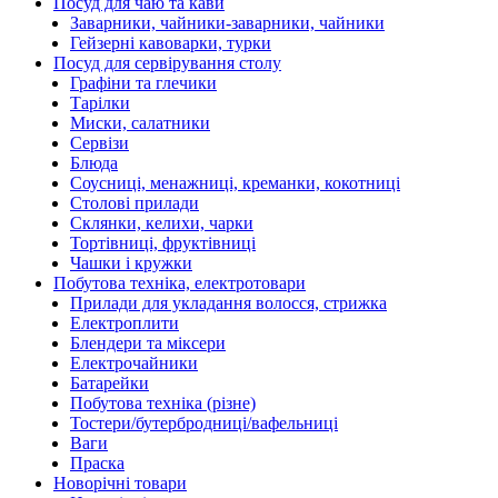
Посуд для чаю та кави
Заварники, чайники-заварники, чайники
Гейзерні кавоварки, турки
Посуд для сервірування столу
Графіни та глечики
Тарілки
Миски, салатники
Сервізи
Блюда
Соусниці, менажниці, креманки, кокотниці
Столові прилади
Склянки, келихи, чарки
Тортівниці, фруктівниці
Чашки і кружки
Побутова техніка, електротовари
Прилади для укладання волосся, стрижка
Електроплити
Блендери та міксери
Електрочайники
Батарейки
Побутова техніка (різне)
Тостери/бутербродниці/вафельниці
Ваги
Праска
Новорічні товари