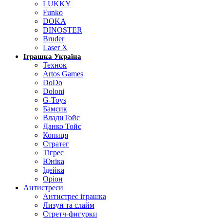
LUKKY
Funko
DOKA
DINOSTER
Bruder
Laser X
Іграшка Україна
Технок
Artos Games
DoDo
Doloni
G-Toys
Бамсик
ВладиТойс
Данко Тойс
Копиця
Стратег
Тігрес
Юніка
Ідейка
Оріон
Антистреси
Антистрес іграшка
Лизун та слайм
Стретч-фигурки