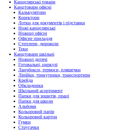
Канцелярські товари
Канцтовари офісні
Калькулятори
Коректори
Лотки для документів і підставки
Ножі канцелярські
Ножиці офісні
Офісне приладдя
Степлери, дироколи
Теки
Канцтовари шкільні
Ножиці дитячі
Готовальні, циркулі
Ланчбокси, термоси, пляшечки
Лінійки, трикутники, транспортири
Крейда
Обкладинки
Шкільний асортимент
Папки для зошитів, праці
Папки для школи
Альбоми
Кольоровий папір
Кольоровий картон
Гумки
Стругачки