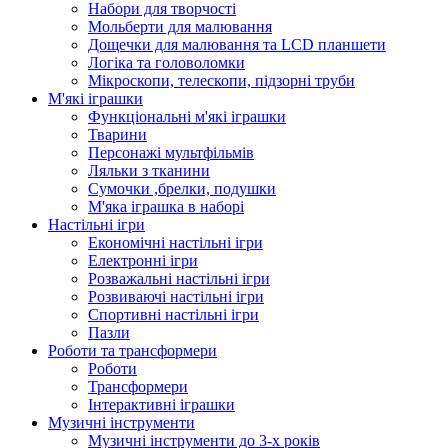
Набори для творчості
Мольберти для малювання
Дощечки для малювання та LCD планшети
Логіка та головоломки
Мікроскопи, телескопи, підзорні труби
М'які іграшки
Функціональні м'які іграшки
Тварини
Персонажі мультфільмів
Ляльки з тканини
Сумочки ,брелки, подушки
М'яка іграшка в наборі
Настільні ігри
Економічні настільні ігри
Електронні ігри
Розважальні настільні ігри
Розвиваючі настільні ігри
Спортивні настільні ігри
Пазли
Роботи та трансформери
Роботи
Трансформери
Інтерактивні іграшки
Музичні інструменти
Музичні інструменти до 3-х років