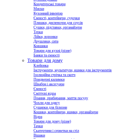
Кондитерські товари
Миски
Кухонний інвентар
Ємності, контейнери, судочки
Пляшки, диспенсери для соусів
Сушки, підставки, органайзери
Терки
Лійки, воронки
Друшляки, сита
Ковшики
Товари для кухні (різне)
Банки та ємності
Товари для дому
Клейонка
Інструменти, мультитули, ящики для інструментів
Ізоляційна стрічка та скотч
Придверні килимки
Швабри і аксесуари
Ємності
Сміттєві відра
Прання, прибирання, миття посуду
Чохли для одягу
Сушарки для білизни
Кошики, контейнери, ящики, органайзери
Відра
Товари для дому (різне)
Тачки
Скатертини і серветки на стіл
Вішаки