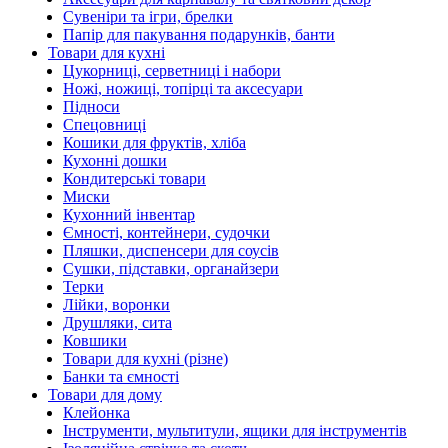
Сувеніри та ігри, брелки
Папір для пакування подарунків, банти
Товари для кухні
Цукорниці, серветниці і набори
Ножі, ножиці, топірці та аксесуари
Підноси
Спецовниці
Кошики для фруктів, хліба
Кухонні дошки
Кондитерські товари
Миски
Кухонний інвентар
Ємності, контейнери, судочки
Пляшки, диспенсери для соусів
Сушки, підставки, органайзери
Терки
Лійки, воронки
Друшляки, сита
Ковшики
Товари для кухні (різне)
Банки та ємності
Товари для дому
Клейонка
Інструменти, мультитули, ящики для інструментів