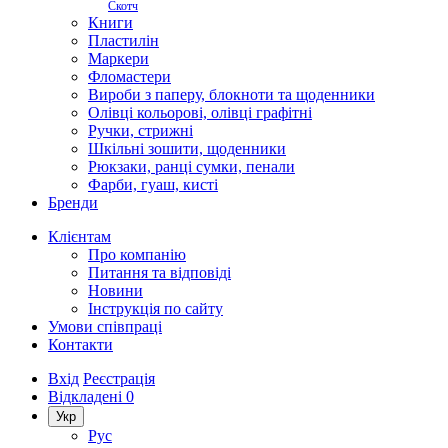
Скотч
Книги
Пластилін
Маркери
Фломастери
Вироби з паперу, блокноти та щоденники
Олівці кольорові, олівці графітні
Ручки, стрижні
Шкільні зошити, щоденники
Рюкзаки, ранці сумки, пенали
Фарби, гуаш, кисті
Бренди
Клієнтам
Про компанію
Питання та відповіді
Новини
Інструкція по сайту
Умови співпраці
Контакти
Вхід
Реєстрація
Відкладені
0
Укр
Рус