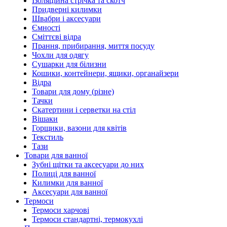
Ізоляційна стрічка та скотч
Придверні килимки
Швабри і аксесуари
Ємності
Сміттєві відра
Прання, прибирання, миття посуду
Чохли для одягу
Сушарки для білизни
Кошики, контейнери, ящики, органайзери
Відра
Товари для дому (різне)
Тачки
Скатертини і серветки на стіл
Вішаки
Горщики, вазони для квітів
Текстиль
Тази
Товари для ванної
Зубні щітки та аксесуари до них
Полиці для ванної
Килимки для ванної
Аксесуари для ванної
Термоси
Термоси харчові
Термоси стандартні, термокухлі