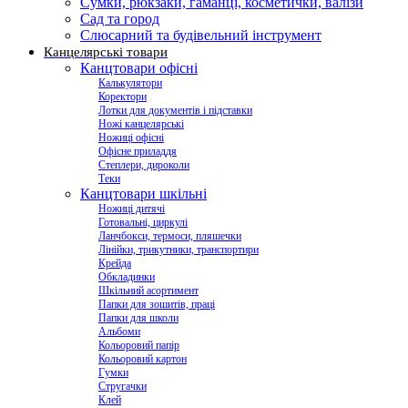
Сумки, рюкзаки, гаманці, косметички, валізи
Сад та город
Слюсарний та будівельний інструмент
Канцелярські товари
Канцтовари офісні
Калькулятори
Коректори
Лотки для документів і підставки
Ножі канцелярські
Ножиці офісні
Офісне приладдя
Степлери, дироколи
Теки
Канцтовари шкільні
Ножиці дитячі
Готовальні, циркулі
Ланчбокси, термоси, пляшечки
Лінійки, трикутники, транспортири
Крейда
Обкладинки
Шкільний асортимент
Папки для зошитів, праці
Папки для школи
Альбоми
Кольоровий папір
Кольоровий картон
Гумки
Стругачки
Клей