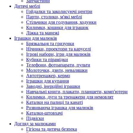
Запчастини
Дитячі меблі
Гойдалки та заколисуючі центри
Парти, столики, м'які меблі
Стільчики для годування, ходунки
Килимки, кошики для іграшок
Ліжка та манежі
Іграшки для малюків
Брязкальця та гризунки
Нічники, проектори та каруселі
Ігрові набори, ігри для малюків
Кубики та пірамідки
Телефони, фотоапарати, пульти
Молоточки, дзиґи, неваляшки
Автотренажер, кермо
Іграшки для купання
Заводні, інерційні іграшки
Навчальні книги, плакати, планшети, комп'ютери
Килимки, дуги та тренажери для немовлят
Каталки на палиці та канаті
Розвиваюча іграшка для малюків
Каталки-штовхачі
Підвіски
Догляд за малюками
Гігієна та дитяча безпека