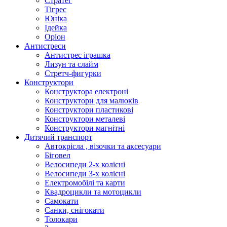
Стратег
Тігрес
Юніка
Ідейка
Оріон
Антистреси
Антистрес іграшка
Лизун та слайм
Стретч-фигурки
Конструктори
Конструктора електроні
Конструктори для малюків
Конструктори пластикові
Конструктори металеві
Конструктори магнітні
Дитячий транспорт
Автокрісла , візочки та аксесуари
Біговел
Велосипеди 2-х колісні
Велосипеди 3-х колісні
Електромобілі та карти
Квадроцикли та мотоцикли
Самокати
Санки, снігокати
Толокари