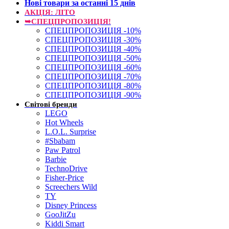
Нові товари за останнi 15 днiв
АКЦІЯ: ЛІТО
➥СПЕЦПРОПОЗИЦІЯ!
СПЕЦПРОПОЗИЦІЯ -10%
СПЕЦПРОПОЗИЦІЯ -30%
СПЕЦПРОПОЗИЦІЯ -40%
СПЕЦПРОПОЗИЦІЯ -50%
СПЕЦПРОПОЗИЦІЯ -60%
СПЕЦПРОПОЗИЦІЯ -70%
СПЕЦПРОПОЗИЦІЯ -80%
СПЕЦПРОПОЗИЦІЯ -90%
Світові бренди
LEGO
Hot Wheels
L.O.L. Surprise
#Sbabam
Paw Patrol
Barbie
TechnoDrive
Fisher-Price
Screechers Wild
TY
Disney Princess
GooJitZu
Kiddi Smart