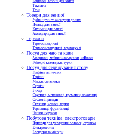
Горщики, вазони для квітів
Текстиль
Тази
Товари для ванної
Зубні щітки та аксесуари до них
Полиці для ванної
Килимки для ванної
Аксесуари для ванної
Термоси
Термоси харчові
Термоси стандартні, термокухлі
Посуд для чаю та кави
Заварники, чайники-заварники, чайники
Гейзерні кавоварки, турки
Посуд для сервірування столу
Графіни та глечики
Тарілки
Миски, салатники
Сервізи
Блюда
Соусниці, менажниці, креманки, кокотниці
Столові прилади
Склянки, келихи, чарки
Тортівниці, фруктівниці
Чашки і кружки
Побутова техніка, електротовари
Прилади для укладання волосся, стрижка
Електроплити
Блендери та міксери