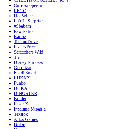
СПЕЦПРОПОЗИЦІЯ -90%
Світові бренди
LEGO
Hot Wheels
L.O.L. Surprise
#Sbabam
Paw Patrol
Barbie
TechnoDrive
Fisher-Price
Screechers Wild
TY
Disney Princess
GooJitZu
Kiddi Smart
LUKKY
Funko
DOKA
DINOSTER
Bruder
Laser X
Іграшка Україна
Технок
Artos Games
DoDo