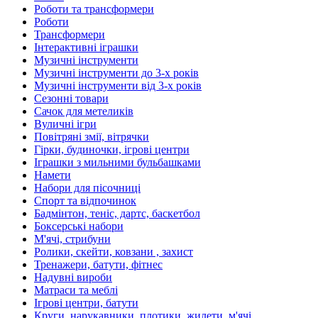
Роботи та трансформери
Роботи
Трансформери
Інтерактивні іграшки
Музичні інструменти
Музичні інструменти до 3-х років
Музичні інструменти від 3-х років
Сезонні товари
Сачок для метеликів
Вуличні ігри
Повітряні змії, вітрячки
Гірки, будиночки, ігрові центри
Іграшки з мильними бульбашками
Намети
Набори для пісочниці
Спорт та відпочинок
Бадмінтон, теніс, дартс, баскетбол
Боксерські набори
М'ячі, стрибуни
Ролики, скейти, ковзани , захист
Тренажери, батути, фітнес
Надувні вироби
Матраси та меблі
Ігрові центри, батути
Круги, нарукавники, плотики, жилети, м'ячі