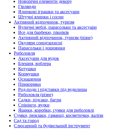
Новорічні елементи декору
Гірлянди
Ялинкові іграшки та аксесуари
Штучні ялинки і сосни
Активний відпочинок, туризм
Вуличні меблі, парасольки та аксесуари
Все для барбекю, пікніків
Активний відпочинок, туризм (різне)
Окуляри сонцезахисні
Парасольки і дощовики
Риболовля
Аксесуари для вудок
Блешня, воблера
Котушки
Кормушки
Оснащення
Прикормки
Род-поди і підставки під вудилища
Риболовля (різне)
Садки, підсаки, багри
Спінінги, вудки
Ящики, коробки, сумки для риболовлі
Сумки, рюкзаки, гаманці, косметички, валізи
Сад та город
Слюсарний та будівельний інструмент