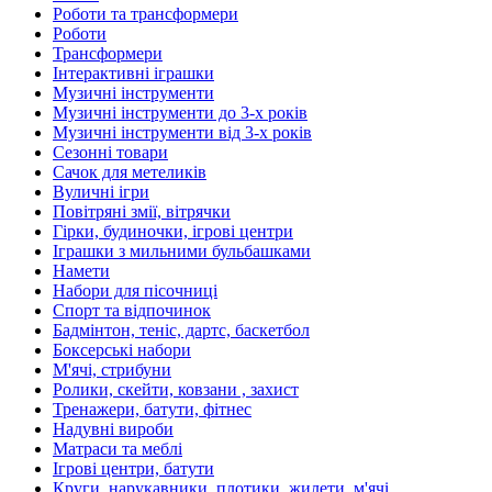
Роботи та трансформери
Роботи
Трансформери
Інтерактивні іграшки
Музичні інструменти
Музичні інструменти до 3-х років
Музичні інструменти від 3-х років
Сезонні товари
Сачок для метеликів
Вуличні ігри
Повітряні змії, вітрячки
Гірки, будиночки, ігрові центри
Іграшки з мильними бульбашками
Намети
Набори для пісочниці
Спорт та відпочинок
Бадмінтон, теніс, дартс, баскетбол
Боксерські набори
М'ячі, стрибуни
Ролики, скейти, ковзани , захист
Тренажери, батути, фітнес
Надувні вироби
Матраси та меблі
Ігрові центри, батути
Круги, нарукавники, плотики, жилети, м'ячі