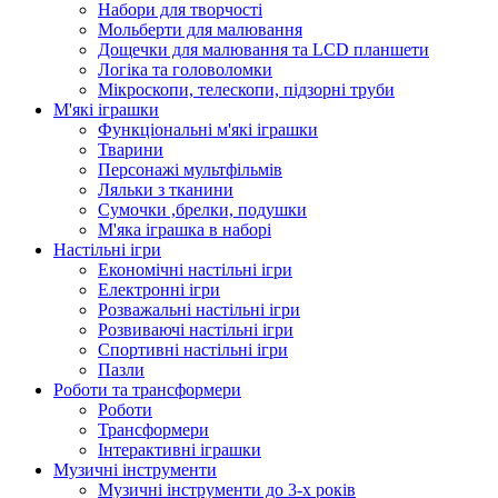
Набори для творчості
Мольберти для малювання
Дощечки для малювання та LCD планшети
Логіка та головоломки
Мікроскопи, телескопи, підзорні труби
М'які іграшки
Функціональні м'які іграшки
Тварини
Персонажі мультфільмів
Ляльки з тканини
Сумочки ,брелки, подушки
М'яка іграшка в наборі
Настільні ігри
Економічні настільні ігри
Електронні ігри
Розважальні настільні ігри
Розвиваючі настільні ігри
Спортивні настільні ігри
Пазли
Роботи та трансформери
Роботи
Трансформери
Інтерактивні іграшки
Музичні інструменти
Музичні інструменти до 3-х років