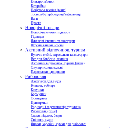
Електрочайники
Батарейки
Побутова техніка (різне)
Тостери/бутербродниці/вафельниці
Ваги
Праска
Новорічні товари
Новорічні елементи декору
Гірлянди
Ялинкові іграшки та аксесуари
Штучні ялинки і сосни
Активний відпочинок, туризм
Вуличні меблі, парасольки та аксесуари
Все для барбекю, пікніків
Активний відпочинок, туризм (різне)
Окуляри сонцезахисні
Парасольки і дощовики
Риболовля
Аксесуари для вудок
Блешня, воблера
Котушки
Кормушки
Оснащення
Прикормки
Род-поди і підставки під вудилища
Риболовля (різне)
Садки, підсаки, багри
Спінінги, вудки
Ящики, коробки, сумки для риболовлі