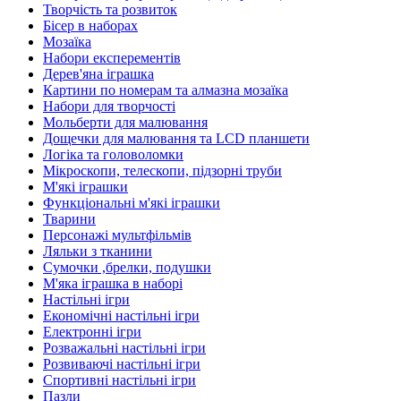
Творчість та розвиток
Бісер в наборах
Мозаїка
Набори експерементів
Дерев'яна іграшка
Картини по номерам та алмазна мозаїка
Набори для творчості
Мольберти для малювання
Дощечки для малювання та LCD планшети
Логіка та головоломки
Мікроскопи, телескопи, підзорні труби
М'які іграшки
Функціональні м'які іграшки
Тварини
Персонажі мультфільмів
Ляльки з тканини
Сумочки ,брелки, подушки
М'яка іграшка в наборі
Настільні ігри
Економічні настільні ігри
Електронні ігри
Розважальні настільні ігри
Розвиваючі настільні ігри
Спортивні настільні ігри
Пазли