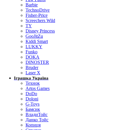
Barbie
TechnoDrive
Fisher-Price
Screechers Wild
TY
Disney Princess
GooJitZu
Kiddi Smart
LUKKY
Funko
DOKA
DINOSTER
Bruder
Laser X
Іграшка Україна
Технок
Artos Games
DoDo
Doloni
G-Toys
Бамсик
ВладиТойс
Данко Тойс
Копиця