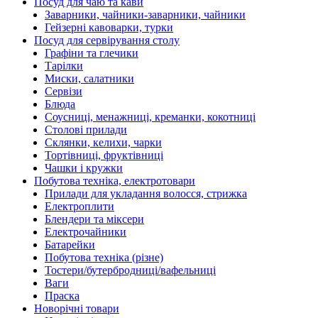
Посуд для чаю та кави
Заварники, чайники-заварники, чайники
Гейзерні кавоварки, турки
Посуд для сервірування столу
Графіни та глечики
Тарілки
Миски, салатники
Сервізи
Блюда
Соусниці, менажниці, креманки, кокотниці
Столові прилади
Склянки, келихи, чарки
Тортівниці, фруктівниці
Чашки і кружки
Побутова техніка, електротовари
Прилади для укладання волосся, стрижка
Електроплити
Блендери та міксери
Електрочайники
Батарейки
Побутова техніка (різне)
Тостери/бутербродниці/вафельниці
Ваги
Праска
Новорічні товари