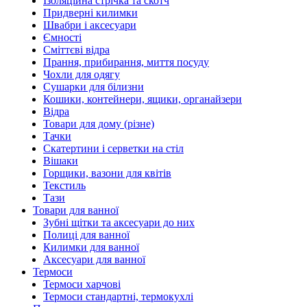
Ізоляційна стрічка та скотч
Придверні килимки
Швабри і аксесуари
Ємності
Сміттєві відра
Прання, прибирання, миття посуду
Чохли для одягу
Сушарки для білизни
Кошики, контейнери, ящики, органайзери
Відра
Товари для дому (різне)
Тачки
Скатертини і серветки на стіл
Вішаки
Горщики, вазони для квітів
Текстиль
Тази
Товари для ванної
Зубні щітки та аксесуари до них
Полиці для ванної
Килимки для ванної
Аксесуари для ванної
Термоси
Термоси харчові
Термоси стандартні, термокухлі