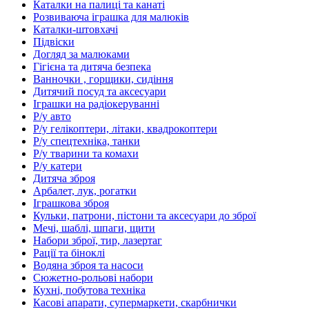
Каталки на палиці та канаті
Розвиваюча іграшка для малюків
Каталки-штовхачі
Підвіски
Догляд за малюками
Гігієна та дитяча безпека
Ванночки , горщики, сидіння
Дитячий посуд та аксесуари
Іграшки на радіокеруванні
Р/у авто
Р/у гелікоптери, літаки, квадрокоптери
Р/у спецтехніка, танки
Р/у тварини та комахи
Р/у катери
Дитяча зброя
Арбалет, лук, рогатки
Іграшкова зброя
Кульки, патрони, пістони та аксесуари до зброї
Мечі, шаблі, шпаги, щити
Набори зброї, тир, лазертаг
Рації та біноклі
Водяна зброя та насоси
Сюжетно-рольові набори
Кухні, побутова техніка
Касові апарати, супермаркети, скарбнички