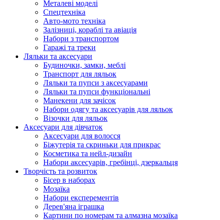
Металеві моделі
Спецтехніка
Авто-мото техніка
Залізниці, кораблі та авіація
Набори з транспортом
Гаражі та треки
Ляльки та аксесуари
Будиночки, замки, меблі
Транспорт для ляльок
Ляльки та пупси з аксесуарами
Ляльки та пупси функціональні
Манекени для зачісок
Набори одягу та аксесуарів для ляльок
Візочки для ляльок
Аксесуари для дівчаток
Аксесуари для волосся
Біжутерія та скриньки для прикрас
Косметика та нейл-дизайн
Набори аксесуарів, гребінці, дзеркальця
Творчість та розвиток
Бісер в наборах
Мозаїка
Набори експерементів
Дерев'яна іграшка
Картини по номерам та алмазна мозаїка