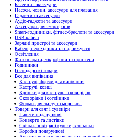
Басейни і аксесуари
Насоси, човни, аксесуари для плавання
Гаджети та аксесуари
Аудіо-гаджети та аксесуари
Аксесуари для смартфонів
Smart-годинники, фітнес-браслети та аксесуари
USB-кабелі
Зарядні пристрої та аксесуари
Кабелі, перехідники та подовжувачі
Освітлення
Фотоапарати, мікрофони та принтери
Годинники
Господарські товари
Все для випікання
Каструлі, форми для випікання
Каструлі, ковші
Кришки для каструль і сковорідок
Сковорідки і сотейники
Форми для льоду та морозива
Товари для свят і сувеніри
Пакети подарункові
Конверти та листівки
Свічки, повітряні кульки, хлопавки
Коробки подарункові
Аксесуари для карнавалу та святковий декор