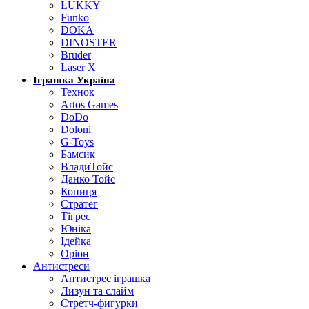
LUKKY
Funko
DOKA
DINOSTER
Bruder
Laser X
Іграшка Україна
Технок
Artos Games
DoDo
Doloni
G-Toys
Бамсик
ВладиТойс
Данко Тойс
Копиця
Стратег
Тігрес
Юніка
Ідейка
Оріон
Антистреси
Антистрес іграшка
Лизун та слайм
Стретч-фигурки