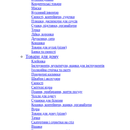
Кондитерські товари
Миски
Кухонний інвентар
Ємності, контейнери, судочки
Пляшки, диспенсери для соусів
Сушки, підставки, органайзери
Терки
Лійки, воронки
Друшляки, сита
Ковшики
Товари для кухні (різне)
Банки та ємності
Товари для дому
Клейонка
Інструменти, мультитули, ящики для інструментів
Ізоляційна стрічка та скотч
Придверні килимки
Швабри і аксесуари
Ємності
Сміттєві відра
Прання, прибирання, миття посуду
Чохли для одягу
Сушарки для білизни
Кошики, контейнери, ящики, органайзери
Відра
Товари для дому (різне)
Тачки
Скатертини і серветки на стіл
Вішаки