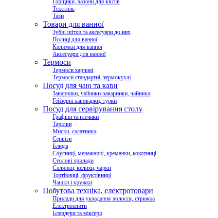
Горщики, вазони для квітів
Текстиль
Тази
Товари для ванної
Зубні щітки та аксесуари до них
Полиці для ванної
Килимки для ванної
Аксесуари для ванної
Термоси
Термоси харчові
Термоси стандартні, термокухлі
Посуд для чаю та кави
Заварники, чайники-заварники, чайники
Гейзерні кавоварки, турки
Посуд для сервірування столу
Графіни та глечики
Тарілки
Миски, салатники
Сервізи
Блюда
Соусниці, менажниці, креманки, кокотниці
Столові прилади
Склянки, келихи, чарки
Тортівниці, фруктівниці
Чашки і кружки
Побутова техніка, електротовари
Прилади для укладання волосся, стрижка
Електроплити
Блендери та міксери