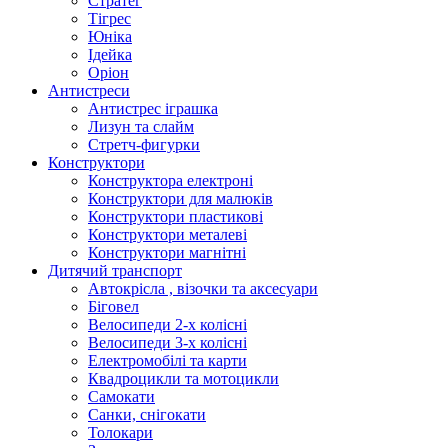
Стратег
Тігрес
Юніка
Ідейка
Оріон
Антистреси
Антистрес іграшка
Лизун та слайм
Стретч-фигурки
Конструктори
Конструктора електроні
Конструктори для малюків
Конструктори пластикові
Конструктори металеві
Конструктори магнітні
Дитячий транспорт
Автокрісла , візочки та аксесуари
Біговел
Велосипеди 2-х колісні
Велосипеди 3-х колісні
Електромобілі та карти
Квадроцикли та мотоцикли
Самокати
Санки, снігокати
Толокари