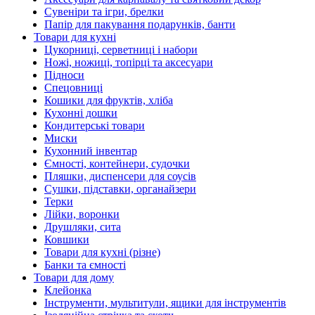
Сувеніри та ігри, брелки
Папір для пакування подарунків, банти
Товари для кухні
Цукорниці, серветниці і набори
Ножі, ножиці, топірці та аксесуари
Підноси
Спецовниці
Кошики для фруктів, хліба
Кухонні дошки
Кондитерські товари
Миски
Кухонний інвентар
Ємності, контейнери, судочки
Пляшки, диспенсери для соусів
Сушки, підставки, органайзери
Терки
Лійки, воронки
Друшляки, сита
Ковшики
Товари для кухні (різне)
Банки та ємності
Товари для дому
Клейонка
Інструменти, мультитули, ящики для інструментів