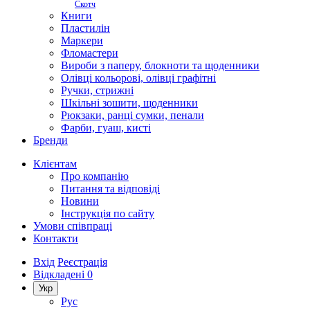
Скотч
Книги
Пластилін
Маркери
Фломастери
Вироби з паперу, блокноти та щоденники
Олівці кольорові, олівці графітні
Ручки, стрижні
Шкільні зошити, щоденники
Рюкзаки, ранці сумки, пенали
Фарби, гуаш, кисті
Бренди
Клієнтам
Про компанію
Питання та відповіді
Новини
Інструкція по сайту
Умови співпраці
Контакти
Вхід
Реєстрація
Відкладені
0
Укр
Рус