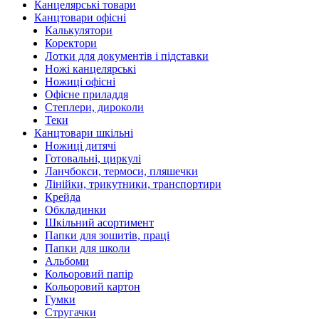
Канцелярські товари
Канцтовари офісні
Калькулятори
Коректори
Лотки для документів і підставки
Ножі канцелярські
Ножиці офісні
Офісне приладдя
Степлери, дироколи
Теки
Канцтовари шкільні
Ножиці дитячі
Готовальні, циркулі
Ланчбокси, термоси, пляшечки
Лінійки, трикутники, транспортири
Крейда
Обкладинки
Шкільний асортимент
Папки для зошитів, праці
Папки для школи
Альбоми
Кольоровий папір
Кольоровий картон
Гумки
Стругачки