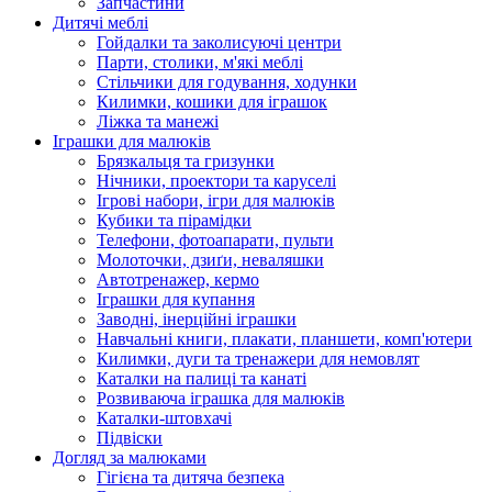
Запчастини
Дитячі меблі
Гойдалки та заколисуючі центри
Парти, столики, м'які меблі
Стільчики для годування, ходунки
Килимки, кошики для іграшок
Ліжка та манежі
Іграшки для малюків
Брязкальця та гризунки
Нічники, проектори та каруселі
Ігрові набори, ігри для малюків
Кубики та пірамідки
Телефони, фотоапарати, пульти
Молоточки, дзиґи, неваляшки
Автотренажер, кермо
Іграшки для купання
Заводні, інерційні іграшки
Навчальні книги, плакати, планшети, комп'ютери
Килимки, дуги та тренажери для немовлят
Каталки на палиці та канаті
Розвиваюча іграшка для малюків
Каталки-штовхачі
Підвіски
Догляд за малюками
Гігієна та дитяча безпека