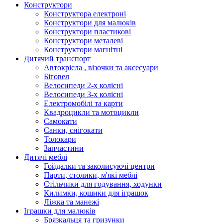
Конструктори
Конструктора електроні
Конструктори для малюків
Конструктори пластикові
Конструктори металеві
Конструктори магнітні
Дитячий транспорт
Автокрісла , візочки та аксесуари
Біговел
Велосипеди 2-х колісні
Велосипеди 3-х колісні
Електромобілі та карти
Квадроцикли та мотоцикли
Самокати
Санки, снігокати
Толокари
Запчастини
Дитячі меблі
Гойдалки та заколисуючі центри
Парти, столики, м'які меблі
Стільчики для годування, ходунки
Килимки, кошики для іграшок
Ліжка та манежі
Іграшки для малюків
Брязкальця та гризунки