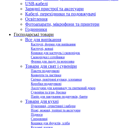
USB-кабелі
Зарядні пристрої та аксесуари
Кабелі, перехідники та подовжувачі
Освітлення
Фотоапарати, мікрофони та принтери
Годинники
Господарські товари
Все для випікання
Каструлі, форми для випікання
Каструлі, ковші
Кришки для каструль і сковорідок
Сковорідки і сотейники
Форми для льоду та морозива
Товари для свят і сувеніри
Пакети подарункові
Конверти та листівки
Свічки, повітряні кульки, хлопавки
Коробки подарункові
Аксесуари для карнавалу та святковий декор
Сувеніри та ігри, брелки
Папір для пакування подарунків, банти
Товари для кухні
Цукорниці, серветниці і набори
Ножі, ножиці, топірці та аксесуари
Підноси
Спецовниці
Кошики для фруктів, хліба
Кухонні дошки