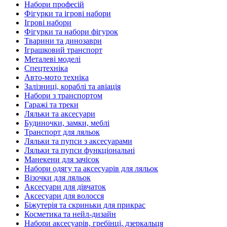
Набори професій
Фігурки та ігрові набори
Ігрові набори
Фігурки та набори фігурок
Тварини та динозаври
Іграшковий транспорт
Металеві моделі
Спецтехніка
Авто-мото техніка
Залізниці, кораблі та авіація
Набори з транспортом
Гаражі та треки
Ляльки та аксесуари
Будиночки, замки, меблі
Транспорт для ляльок
Ляльки та пупси з аксесуарами
Ляльки та пупси функціональні
Манекени для зачісок
Набори одягу та аксесуарів для ляльок
Візочки для ляльок
Аксесуари для дівчаток
Аксесуари для волосся
Біжутерія та скриньки для прикрас
Косметика та нейл-дизайн
Набори аксесуарів, гребінці, дзеркальця