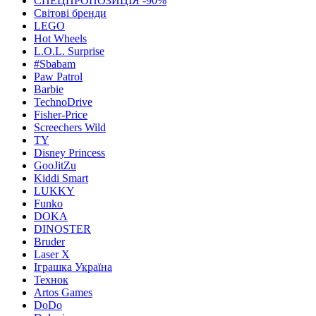
СПЕЦПРОПОЗИЦІЯ -90%
Світові бренди
LEGO
Hot Wheels
L.O.L. Surprise
#Sbabam
Paw Patrol
Barbie
TechnoDrive
Fisher-Price
Screechers Wild
TY
Disney Princess
GooJitZu
Kiddi Smart
LUKKY
Funko
DOKA
DINOSTER
Bruder
Laser X
Іграшка Україна
Технок
Artos Games
DoDo