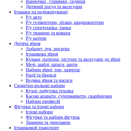
Ванночки , горщики, сидіння
Дитячий посуд та аксесуари
Іграшки на радіокеруванні
Р/у авто
Р/у гелікоптери, літаки, квадрокоптери
Р/у спецтехніка, танки
Р/у тварини та комахи
Р/у катери
Дитяча зброя
Арбалет, лук, рогатки
Іграшкова зброя
Кульки, патрони, пістони та аксесуари до зброї
Мечі, шаблі, шпаги, щити
Набори зброї, тир, лазертаг
Рації та біноклі
Водяна зброя та насоси
Сюжетно-рольові набори
Кухні, побутова техніка
Касові апарати, супермаркети, скарбнички
Набори професій
Фігурки та ігрові набори
Ігрові набори
Фігурки та набори фігурок
Тварини та динозаври
Іграшковий транспорт