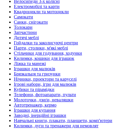
Велосипеди 3-х колісні
Електромобілі та карти
Квадроцикли та мотоцикли
Самокати
Санки, снігокати
Толокари
Запчастини
Дитячі меблі
Гойдалки та заколисуючі центри
Парти, столики, м'які меблі
Стільчики для годування, ходунки
Килимки, кошики для іграшок
Ліжка та манежі
Іграшки для малюків
Брязкальця та гризунки
Нічники, проектори та каруселі
Ігрові набори, ігри для малюків
Кубики та пірамідки
Телефони, фотоапарати, пульти
Молоточки, дзиґи, неваляшки
Автотренажер, кермо
Іграшки для купання
Заводні, інерційні іграшки
Навчальні книги, плакати, планшети, комп'ютери
Килимки, дуги та тренажери для немовлят