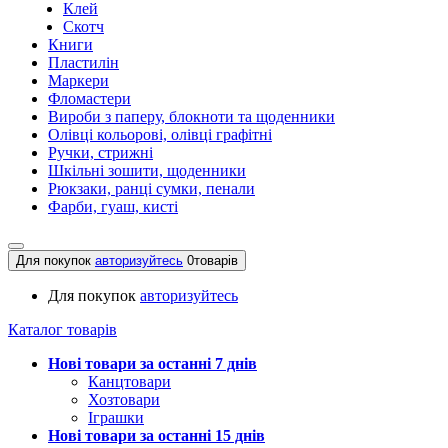
Клей
Скотч
Книги
Пластилін
Маркери
Фломастери
Вироби з паперу, блокноти та щоденники
Олівці кольорові, олівці графітні
Ручки, стрижні
Шкільні зошити, щоденники
Рюкзаки, ранці сумки, пенали
Фарби, гуаш, кисті
Для покупок
авторизуйтесь
0
товарів
Для покупок
авторизуйтесь
Каталог товарів
Нові товари за останнi 7 днiв
Канцтовари
Хозтовари
Іграшки
Нові товари за останнi 15 днiв