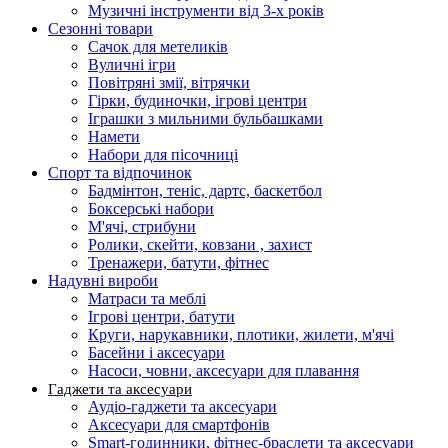
Музичні інструменти від 3-х років
Сезонні товари
Сачок для метеликів
Вуличні ігри
Повітряні змії, вітрячки
Гірки, будиночки, ігрові центри
Іграшки з мильними бульбашками
Намети
Набори для пісочниці
Спорт та відпочинок
Бадмінтон, теніс, дартс, баскетбол
Боксерські набори
М'ячі, стрибуни
Ролики, скейти, ковзани , захист
Тренажери, батути, фітнес
Надувні вироби
Матраси та меблі
Ігрові центри, батути
Круги, нарукавники, плотики, жилети, м'ячі
Басейни і аксесуари
Насоси, човни, аксесуари для плавання
Гаджети та аксесуари
Аудіо-гаджети та аксесуари
Аксесуари для смартфонів
Smart-годинники, фітнес-браслети та аксесуари