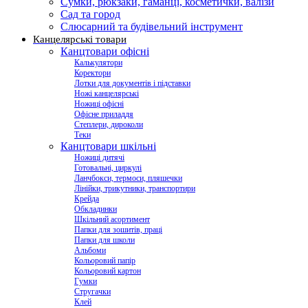
Сумки, рюкзаки, гаманці, косметички, валізи
Сад та город
Слюсарний та будівельний інструмент
Канцелярські товари
Канцтовари офісні
Калькулятори
Коректори
Лотки для документів і підставки
Ножі канцелярські
Ножиці офісні
Офісне приладдя
Степлери, дироколи
Теки
Канцтовари шкільні
Ножиці дитячі
Готовальні, циркулі
Ланчбокси, термоси, пляшечки
Лінійки, трикутники, транспортири
Крейда
Обкладинки
Шкільний асортимент
Папки для зошитів, праці
Папки для школи
Альбоми
Кольоровий папір
Кольоровий картон
Гумки
Стругачки
Клей