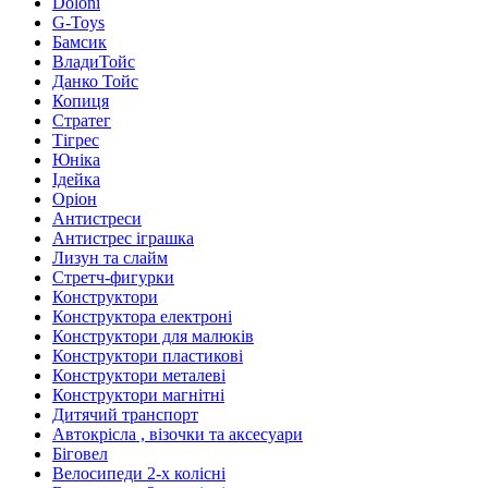
Doloni
G-Toys
Бамсик
ВладиТойс
Данко Тойс
Копиця
Стратег
Тігрес
Юніка
Ідейка
Оріон
Антистреси
Антистрес іграшка
Лизун та слайм
Стретч-фигурки
Конструктори
Конструктора електроні
Конструктори для малюків
Конструктори пластикові
Конструктори металеві
Конструктори магнітні
Дитячий транспорт
Автокрісла , візочки та аксесуари
Біговел
Велосипеди 2-х колісні