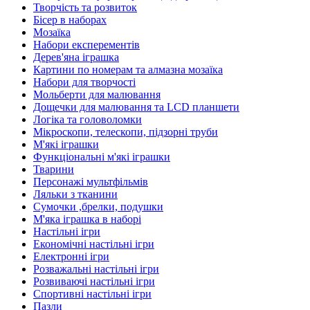
Творчість та розвиток
Бісер в наборах
Мозаїка
Набори експерементів
Дерев'яна іграшка
Картини по номерам та алмазна мозаїка
Набори для творчості
Мольберти для малювання
Дощечки для малювання та LCD планшети
Логіка та головоломки
Мікроскопи, телескопи, підзорні труби
М'які іграшки
Функціональні м'які іграшки
Тварини
Персонажі мультфільмів
Ляльки з тканини
Сумочки ,брелки, подушки
М'яка іграшка в наборі
Настільні ігри
Економічні настільні ігри
Електронні ігри
Розважальні настільні ігри
Розвиваючі настільні ігри
Спортивні настільні ігри
Пазли