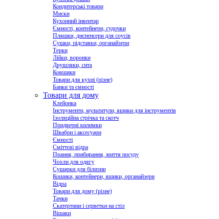
Кондитерські товари
Миски
Кухонний інвентар
Ємності, контейнери, судочки
Пляшки, диспенсери для соусів
Сушки, підставки, органайзери
Терки
Лійки, воронки
Друшляки, сита
Ковшики
Товари для кухні (різне)
Банки та ємності
Товари для дому
Клейонка
Інструменти, мультитули, ящики для інструментів
Ізоляційна стрічка та скотч
Придверні килимки
Швабри і аксесуари
Ємності
Сміттєві відра
Прання, прибирання, миття посуду
Чохли для одягу
Сушарки для білизни
Кошики, контейнери, ящики, органайзери
Відра
Товари для дому (різне)
Тачки
Скатертини і серветки на стіл
Вішаки