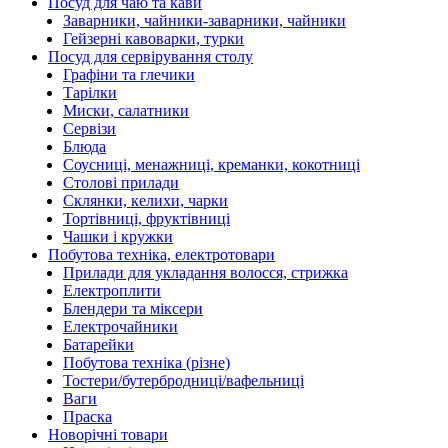
Посуд для чаю та кави
Заварники, чайники-заварники, чайники
Гейзерні кавоварки, турки
Посуд для сервірування столу
Графіни та глечики
Тарілки
Миски, салатники
Сервізи
Блюда
Соусниці, менажниці, креманки, кокотниці
Столові прилади
Склянки, келихи, чарки
Тортівниці, фруктівниці
Чашки і кружки
Побутова техніка, електротовари
Прилади для укладання волосся, стрижка
Електроплити
Блендери та міксери
Електрочайники
Батарейки
Побутова техніка (різне)
Тостери/бутербродниці/вафельниці
Ваги
Праска
Новорічні товари