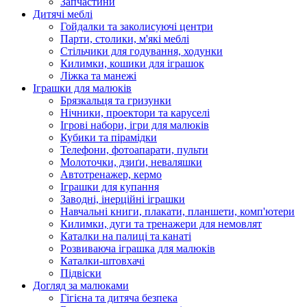
Запчастини
Дитячі меблі
Гойдалки та заколисуючі центри
Парти, столики, м'які меблі
Стільчики для годування, ходунки
Килимки, кошики для іграшок
Ліжка та манежі
Іграшки для малюків
Брязкальця та гризунки
Нічники, проектори та каруселі
Ігрові набори, ігри для малюків
Кубики та пірамідки
Телефони, фотоапарати, пульти
Молоточки, дзиґи, неваляшки
Автотренажер, кермо
Іграшки для купання
Заводні, інерційні іграшки
Навчальні книги, плакати, планшети, комп'ютери
Килимки, дуги та тренажери для немовлят
Каталки на палиці та канаті
Розвиваюча іграшка для малюків
Каталки-штовхачі
Підвіски
Догляд за малюками
Гігієна та дитяча безпека