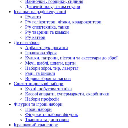
Ванночки , горщики, сидіння
Дитячий посуд та аксесуари
Іграшки на радіокеруванні
Р/у авто
Р/у гелікоптери, літаки, квадрокоптери
Р/у спецтехніка, танки
Р/у тварини та комахи
Р/у катери
Дитяча зброя
Арбалет, лук, рогатки
Іграшкова зброя
Кульки, патрони, пістони та аксесуари до зброї
Мечі, шаблі, шпаги, щити
Набори зброї, тир, лазертаг
Рації та біноклі
Водяна зброя та насоси
Сюжетно-рольові набори
Кухні, побутова техніка
Касові апарати, супермаркети, скарбнички
Набори професій
Фігурки та ігрові набори
Ігрові набори
Фігурки та набори фігурок
Тварини та динозаври
Іграшковий транспорт