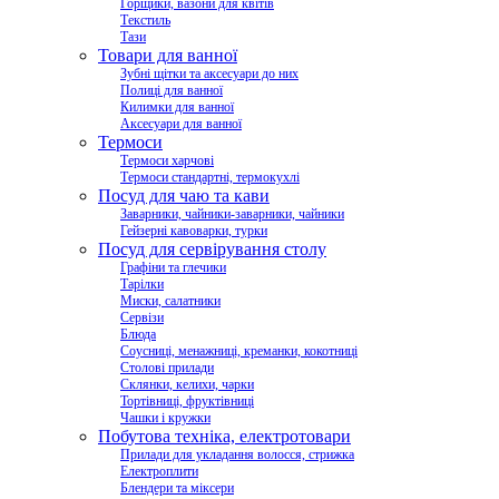
Горщики, вазони для квітів
Текстиль
Тази
Товари для ванної
Зубні щітки та аксесуари до них
Полиці для ванної
Килимки для ванної
Аксесуари для ванної
Термоси
Термоси харчові
Термоси стандартні, термокухлі
Посуд для чаю та кави
Заварники, чайники-заварники, чайники
Гейзерні кавоварки, турки
Посуд для сервірування столу
Графіни та глечики
Тарілки
Миски, салатники
Сервізи
Блюда
Соусниці, менажниці, креманки, кокотниці
Столові прилади
Склянки, келихи, чарки
Тортівниці, фруктівниці
Чашки і кружки
Побутова техніка, електротовари
Прилади для укладання волосся, стрижка
Електроплити
Блендери та міксери