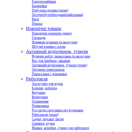
Електрочайники
Батарейки
Побутова техніка (різне)
Тостери/бутербродниці/вафельниці
Ваги
Праска
Новорічні товари
Новорічні елементи декору
Гірлянди
Ялинкові іграшки та аксесуари
Штучні ялинки і сосни
Активний відпочинок, туризм
Вуличні меблі, парасольки та аксесуари
Все для барбекю, пікніків
Активний відпочинок, туризм (різне)
Окуляри сонцезахисні
Парасольки і дощовики
Риболовля
Аксесуари для вудок
Блешня, воблера
Котушки
Кормушки
Оснащення
Прикормки
Род-поди і підставки під вудилища
Риболовля (різне)
Садки, підсаки, багри
Спінінги, вудки
Ящики, коробки, сумки для риболовлі