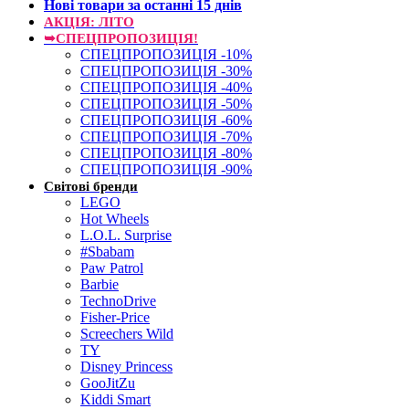
Нові товари за останнi 15 днiв
АКЦІЯ: ЛІТО
➥СПЕЦПРОПОЗИЦІЯ!
СПЕЦПРОПОЗИЦІЯ -10%
СПЕЦПРОПОЗИЦІЯ -30%
СПЕЦПРОПОЗИЦІЯ -40%
СПЕЦПРОПОЗИЦІЯ -50%
СПЕЦПРОПОЗИЦІЯ -60%
СПЕЦПРОПОЗИЦІЯ -70%
СПЕЦПРОПОЗИЦІЯ -80%
СПЕЦПРОПОЗИЦІЯ -90%
Світові бренди
LEGO
Hot Wheels
L.O.L. Surprise
#Sbabam
Paw Patrol
Barbie
TechnoDrive
Fisher-Price
Screechers Wild
TY
Disney Princess
GooJitZu
Kiddi Smart