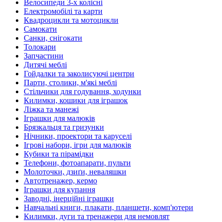
Велосипеди 3-х колісні
Електромобілі та карти
Квадроцикли та мотоцикли
Самокати
Санки, снігокати
Толокари
Запчастини
Дитячі меблі
Гойдалки та заколисуючі центри
Парти, столики, м'які меблі
Стільчики для годування, ходунки
Килимки, кошики для іграшок
Ліжка та манежі
Іграшки для малюків
Брязкальця та гризунки
Нічники, проектори та каруселі
Ігрові набори, ігри для малюків
Кубики та пірамідки
Телефони, фотоапарати, пульти
Молоточки, дзиґи, неваляшки
Автотренажер, кермо
Іграшки для купання
Заводні, інерційні іграшки
Навчальні книги, плакати, планшети, комп'ютери
Килимки, дуги та тренажери для немовлят