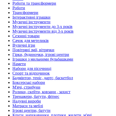
Роботи та трансформери
Роботи
Трансформери
Інтерактивні іграшки
Музичні інструменти
Музичні інструменти до 3-х років
Музичні інструменти від 3-х років
Сезонні товари
Сачок для метеликів
Вуличні ігри
Повітряні змії, вітрячки
Гірки, будиночки, ігрові центри
Іграшки з мильними бульбашками
Намети
Набори для пісочниці
Спорт та відпочинок
Бадмінтон, теніс, дартс, баскетбол
Боксерські набори
М'ячі, стрибуни
Ролики, скейти, ковзани , захист
Тренажери, батути, фітнес
Надувні вироби
Матраси та меблі
Ігрові центри, батути
Круги, нарукавники, плотики, жилети, м'ячі