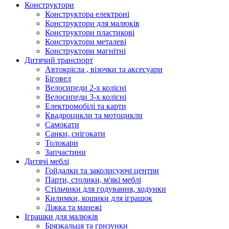
Конструктори
Конструктора електроні
Конструктори для малюків
Конструктори пластикові
Конструктори металеві
Конструктори магнітні
Дитячий транспорт
Автокрісла , візочки та аксесуари
Біговел
Велосипеди 2-х колісні
Велосипеди 3-х колісні
Електромобілі та карти
Квадроцикли та мотоцикли
Самокати
Санки, снігокати
Толокари
Запчастини
Дитячі меблі
Гойдалки та заколисуючі центри
Парти, столики, м'які меблі
Стільчики для годування, ходунки
Килимки, кошики для іграшок
Ліжка та манежі
Іграшки для малюків
Брязкальця та гризунки