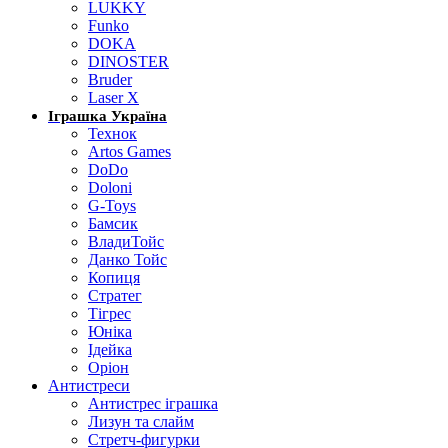
LUKKY
Funko
DOKA
DINOSTER
Bruder
Laser X
Іграшка Україна
Технок
Artos Games
DoDo
Doloni
G-Toys
Бамсик
ВладиТойс
Данко Тойс
Копиця
Стратег
Тігрес
Юніка
Ідейка
Оріон
Антистреси
Антистрес іграшка
Лизун та слайм
Стретч-фигурки