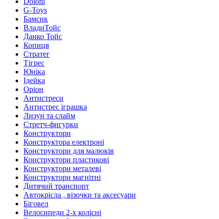
Doloni
G-Toys
Бамсик
ВладиТойс
Данко Тойс
Копиця
Стратег
Тігрес
Юніка
Ідейка
Оріон
Антистреси
Антистрес іграшка
Лизун та слайм
Стретч-фигурки
Конструктори
Конструктора електроні
Конструктори для малюків
Конструктори пластикові
Конструктори металеві
Конструктори магнітні
Дитячий транспорт
Автокрісла , візочки та аксесуари
Біговел
Велосипеди 2-х колісні