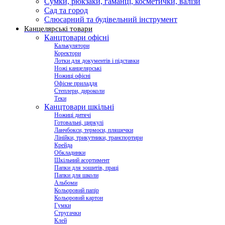
Сумки, рюкзаки, гаманці, косметички, валізи
Сад та город
Слюсарний та будівельний інструмент
Канцелярські товари
Канцтовари офісні
Калькулятори
Коректори
Лотки для документів і підставки
Ножі канцелярські
Ножиці офісні
Офісне приладдя
Степлери, дироколи
Теки
Канцтовари шкільні
Ножиці дитячі
Готовальні, циркулі
Ланчбокси, термоси, пляшечки
Лінійки, трикутники, транспортири
Крейда
Обкладинки
Шкільний асортимент
Папки для зошитів, праці
Папки для школи
Альбоми
Кольоровий папір
Кольоровий картон
Гумки
Стругачки
Клей