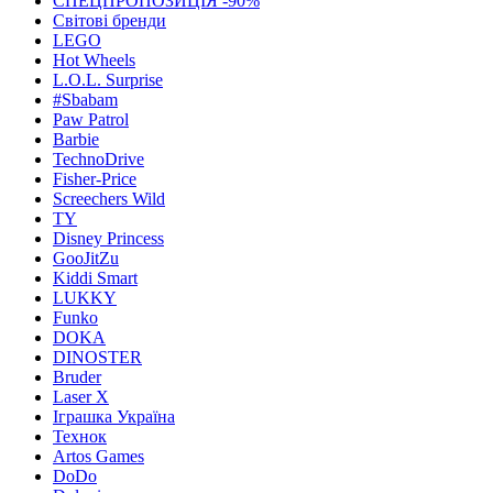
СПЕЦПРОПОЗИЦІЯ -90%
Світові бренди
LEGO
Hot Wheels
L.O.L. Surprise
#Sbabam
Paw Patrol
Barbie
TechnoDrive
Fisher-Price
Screechers Wild
TY
Disney Princess
GooJitZu
Kiddi Smart
LUKKY
Funko
DOKA
DINOSTER
Bruder
Laser X
Іграшка Україна
Технок
Artos Games
DoDo