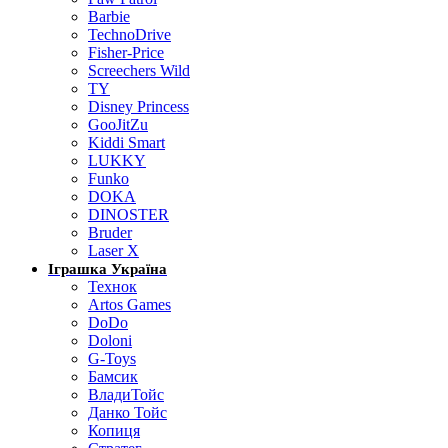
Barbie
TechnoDrive
Fisher-Price
Screechers Wild
TY
Disney Princess
GooJitZu
Kiddi Smart
LUKKY
Funko
DOKA
DINOSTER
Bruder
Laser X
Іграшка Україна
Технок
Artos Games
DoDo
Doloni
G-Toys
Бамсик
ВладиТойс
Данко Тойс
Копиця