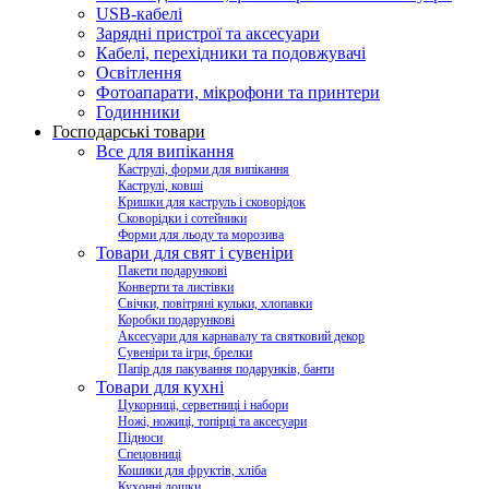
USB-кабелі
Зарядні пристрої та аксесуари
Кабелі, перехідники та подовжувачі
Освітлення
Фотоапарати, мікрофони та принтери
Годинники
Господарські товари
Все для випікання
Каструлі, форми для випікання
Каструлі, ковші
Кришки для каструль і сковорідок
Сковорідки і сотейники
Форми для льоду та морозива
Товари для свят і сувеніри
Пакети подарункові
Конверти та листівки
Свічки, повітряні кульки, хлопавки
Коробки подарункові
Аксесуари для карнавалу та святковий декор
Сувеніри та ігри, брелки
Папір для пакування подарунків, банти
Товари для кухні
Цукорниці, серветниці і набори
Ножі, ножиці, топірці та аксесуари
Підноси
Спецовниці
Кошики для фруктів, хліба
Кухонні дошки