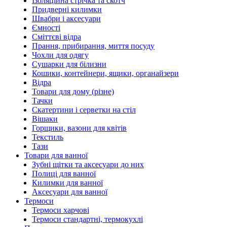
Ізоляційна стрічка та скотч
Придверні килимки
Швабри і аксесуари
Ємності
Сміттєві відра
Прання, прибирання, миття посуду
Чохли для одягу
Сушарки для білизни
Кошики, контейнери, ящики, органайзери
Відра
Товари для дому (різне)
Тачки
Скатертини і серветки на стіл
Вішаки
Горщики, вазони для квітів
Текстиль
Тази
Товари для ванної
Зубні щітки та аксесуари до них
Полиці для ванної
Килимки для ванної
Аксесуари для ванної
Термоси
Термоси харчові
Термоси стандартні, термокухлі