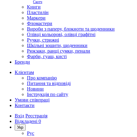
Скотч
Книги
Пластилін
Маркери
Фломастери
Вироби з паперу, блокноти та щоденники
Олівці кольорові, олівці графітні
Ручки, стрижні
Шкільні зошити, щоденники
Рюкзаки, ранці сумки, пенали
Фарби, гуаш, кисті
Бренди
Клієнтам
Про компанію
Питання та відповіді
Новини
Інструкція по сайту
Умови співпраці
Контакти
Вхід
Реєстрація
Відкладені
0
Укр
Рус