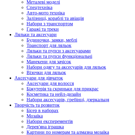
Металеві моделі
Спецтехніка
Авто-мото техніка
Залізниці, кораблі та авіація
Набори з транспортом
Гаражі та треки
Ляльки та аксесуари
Будиночки, замки, меблі
Транспорт для ляльок
Ляльки та пупси з аксесуарами
Ляльки та пупси функціональні
Манекени для зачісок
Набори одягу та аксесуарів для ляльок
Візочки для ляльок
Аксесуари для дівчаток
Аксесуари для волосся
Біжутерія та скриньки для прикрас
Косметика та нейл-дизайн
Набори аксесуарів, гребінці, дзеркальця
Творчість та розвиток
Бісер в наборах
Мозаїка
Набори експерементів
Дерев'яна іграшка
Картини по номерам та алмазна мозаїка