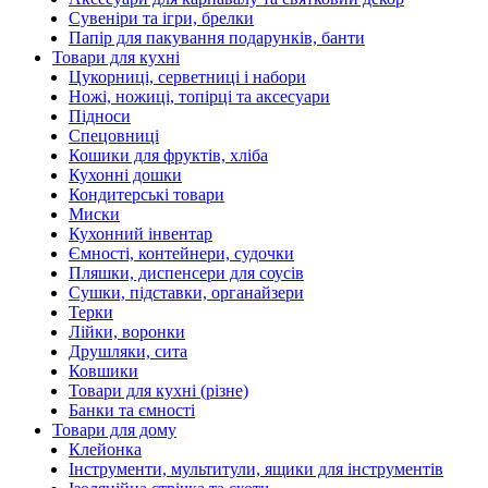
Сувеніри та ігри, брелки
Папір для пакування подарунків, банти
Товари для кухні
Цукорниці, серветниці і набори
Ножі, ножиці, топірці та аксесуари
Підноси
Спецовниці
Кошики для фруктів, хліба
Кухонні дошки
Кондитерські товари
Миски
Кухонний інвентар
Ємності, контейнери, судочки
Пляшки, диспенсери для соусів
Сушки, підставки, органайзери
Терки
Лійки, воронки
Друшляки, сита
Ковшики
Товари для кухні (різне)
Банки та ємності
Товари для дому
Клейонка
Інструменти, мультитули, ящики для інструментів