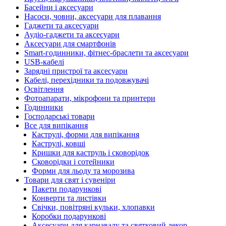
Басейни і аксесуари
Насоси, човни, аксесуари для плавання
Гаджети та аксесуари
Аудіо-гаджети та аксесуари
Аксесуари для смартфонів
Smart-годинники, фітнес-браслети та аксесуари
USB-кабелі
Зарядні пристрої та аксесуари
Кабелі, перехідники та подовжувачі
Освітлення
Фотоапарати, мікрофони та принтери
Годинники
Господарські товари
Все для випікання
Каструлі, форми для випікання
Каструлі, ковші
Кришки для каструль і сковорідок
Сковорідки і сотейники
Форми для льоду та морозива
Товари для свят і сувеніри
Пакети подарункові
Конверти та листівки
Свічки, повітряні кульки, хлопавки
Коробки подарункові
Аксесуари для карнавалу та святковий декор