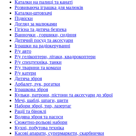
Каталки на палиці та канаті
Розвиваюча іграшка для малюків
Каталки-штовхачі
Підвіски
Догляд за малюками
Гігієна та дитяча безпека
Ванночки , горщики, сидіння
Дитячий посуд та аксесуари
Іграшки на радіокеруванні
Р/у авто
Р/у гелікоптери, літаки, квадрокоптери
Р/у спецтехніка, танки
Р/у тварини та комахи
Р/у катери
Дитяча зброя
Арбалет, лук, рогатки
Іграшкова зброя
Кульки, патрони, пістони та аксесуари до зброї
Мечі, шаблі, шпаги, щити
Набори зброї, тир, лазертаг
Рації та біноклі
Водяна зброя та насоси
Сюжетно-рольові набори
Кухні, побутова техніка
Касові апарати, супермаркети, скарбнички