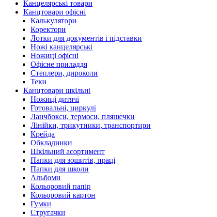
Канцелярські товари
Канцтовари офісні
Калькулятори
Коректори
Лотки для документів і підставки
Ножі канцелярські
Ножиці офісні
Офісне приладдя
Степлери, дироколи
Теки
Канцтовари шкільні
Ножиці дитячі
Готовальні, циркулі
Ланчбокси, термоси, пляшечки
Лінійки, трикутники, транспортири
Крейда
Обкладинки
Шкільний асортимент
Папки для зошитів, праці
Папки для школи
Альбоми
Кольоровий папір
Кольоровий картон
Гумки
Стругачки