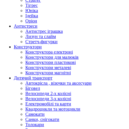
Стратег
Тігрес
Юніка
Ідейка
Оріон
Антистреси
Антистрес іграшка
Лизун та слайм
Стретч-фигурки
Конструктори
Конструктора електроні
Конструктори для малюків
Конструктори пластикові
Конструктори металеві
Конструктори магнітні
Дитячий транспорт
Автокрісла , візочки та аксесуари
Біговел
Велосипеди 2-х колісні
Велосипеди 3-х колісні
Електромобілі та карти
Квадроцикли та мотоцикли
Самокати
Санки, снігокати
Толокари