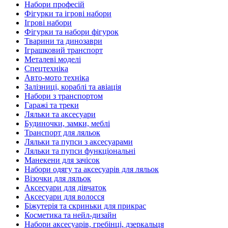
Набори професій
Фігурки та ігрові набори
Ігрові набори
Фігурки та набори фігурок
Тварини та динозаври
Іграшковий транспорт
Металеві моделі
Спецтехніка
Авто-мото техніка
Залізниці, кораблі та авіація
Набори з транспортом
Гаражі та треки
Ляльки та аксесуари
Будиночки, замки, меблі
Транспорт для ляльок
Ляльки та пупси з аксесуарами
Ляльки та пупси функціональні
Манекени для зачісок
Набори одягу та аксесуарів для ляльок
Візочки для ляльок
Аксесуари для дівчаток
Аксесуари для волосся
Біжутерія та скриньки для прикрас
Косметика та нейл-дизайн
Набори аксесуарів, гребінці, дзеркальця