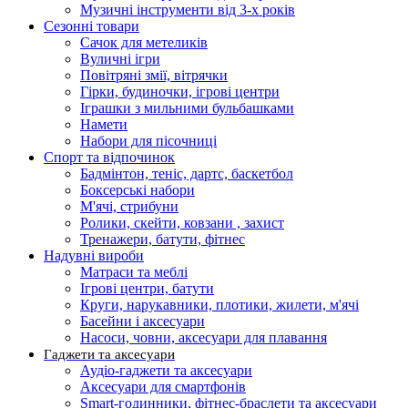
Музичні інструменти від 3-х років
Сезонні товари
Сачок для метеликів
Вуличні ігри
Повітряні змії, вітрячки
Гірки, будиночки, ігрові центри
Іграшки з мильними бульбашками
Намети
Набори для пісочниці
Спорт та відпочинок
Бадмінтон, теніс, дартс, баскетбол
Боксерські набори
М'ячі, стрибуни
Ролики, скейти, ковзани , захист
Тренажери, батути, фітнес
Надувні вироби
Матраси та меблі
Ігрові центри, батути
Круги, нарукавники, плотики, жилети, м'ячі
Басейни і аксесуари
Насоси, човни, аксесуари для плавання
Гаджети та аксесуари
Аудіо-гаджети та аксесуари
Аксесуари для смартфонів
Smart-годинники, фітнес-браслети та аксесуари