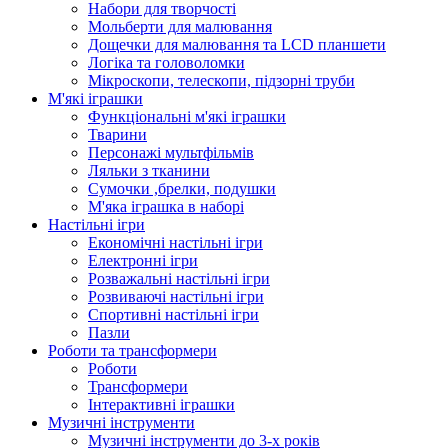
Набори для творчості
Мольберти для малювання
Дощечки для малювання та LCD планшети
Логіка та головоломки
Мікроскопи, телескопи, підзорні труби
М'які іграшки
Функціональні м'які іграшки
Тварини
Персонажі мультфільмів
Ляльки з тканини
Сумочки ,брелки, подушки
М'яка іграшка в наборі
Настільні ігри
Економічні настільні ігри
Електронні ігри
Розважальні настільні ігри
Розвиваючі настільні ігри
Спортивні настільні ігри
Пазли
Роботи та трансформери
Роботи
Трансформери
Інтерактивні іграшки
Музичні інструменти
Музичні інструменти до 3-х років