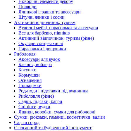
Новорічні елементи декору
Гірлянди
Ялинкові іграшки та аксесуари
Штучні ялинки і сосни
Активний відпочинок, туризм
Вуличні меблі, парасольки та аксесуари
Все для барбекю, пікніків
Активний відпочинок, туризм (різне)
Окуляри сонцезахисні
Парасольки і дощовики
Риболовля
Аксесуари для вудок
Блешня, воблера
Котушки
Кормушки
Оснащення
Прикормки
Род-поди і підставки під вудилища
Риболовля (різне)
Садки, підсаки, багри
Спінінги, вудки
Ящики, коробки, сумки для риболовлі
Сумки, рюкзаки, гаманці, косметички, валізи
Сад та город
Слюсарний та будівельний інструмент