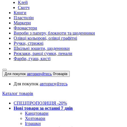
Клей
Скотч
Книги
Пластилін
Маркери
Фломастери
Вироби з паперу, блокноти та щоденники
Олівці кольорові, олівці графітні
Ручки, стрижні
Шкільні зошити, щоденники
Рюкзаки, ранці сумки, пенали
Фарби, гуаш, кисті
Для покупок
авторизуйтесь
0
товарів
Для покупок
авторизуйтесь
Каталог товарів
СПЕЦПРОПОЗИЦІЯ -20%
Нові товари за останнi 7 днiв
Канцтовари
Хозтовари
Іграшки