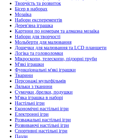
Творчість та розвиток
Бісер в наборах
Мозаїка
Набори експерементів
Дерев'яна іграшка
Картини по номерам та алмазна мозаїка
Набори для творчості
Мольберти для малювання
Дощечки для малювання та LCD планшети
Логіка та головоломки
Мікроскопи, телескопи, підзорні труби
М'які іграшки
Функціональні м'які іграшки
Тварини
Персонажі мультфільмів
Ляльки з тканини
Сумочки ,брелки, подушки
М'яка іграшка в наборі
Настільні ігри
Економічні настільні ігри
Електронні ігри
Розважальні настільні ігри
Розвиваючі настільні ігри
Спортивні настільні ігри
Пазли