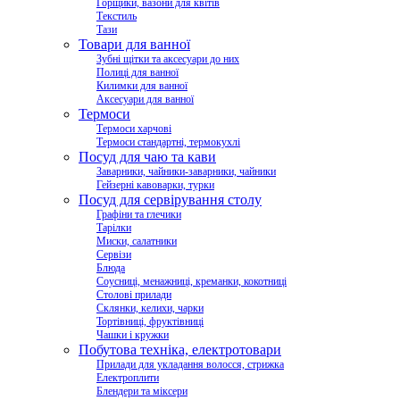
Горщики, вазони для квітів
Текстиль
Тази
Товари для ванної
Зубні щітки та аксесуари до них
Полиці для ванної
Килимки для ванної
Аксесуари для ванної
Термоси
Термоси харчові
Термоси стандартні, термокухлі
Посуд для чаю та кави
Заварники, чайники-заварники, чайники
Гейзерні кавоварки, турки
Посуд для сервірування столу
Графіни та глечики
Тарілки
Миски, салатники
Сервізи
Блюда
Соусниці, менажниці, креманки, кокотниці
Столові прилади
Склянки, келихи, чарки
Тортівниці, фруктівниці
Чашки і кружки
Побутова техніка, електротовари
Прилади для укладання волосся, стрижка
Електроплити
Блендери та міксери