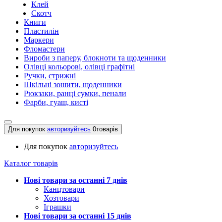
Клей
Скотч
Книги
Пластилін
Маркери
Фломастери
Вироби з паперу, блокноти та щоденники
Олівці кольорові, олівці графітні
Ручки, стрижні
Шкільні зошити, щоденники
Рюкзаки, ранці сумки, пенали
Фарби, гуаш, кисті
Для покупок
авторизуйтесь
0
товарів
Для покупок
авторизуйтесь
Каталог товарів
Нові товари за останнi 7 днiв
Канцтовари
Хозтовари
Іграшки
Нові товари за останнi 15 днiв