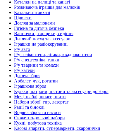
Каталки на палиці та канаті
Розвиваюча іграшка для малюків
Каталки-штовхачі
Підвіски
Догляд за малюками
Гігієна та дитяча безпека
Ванночки , горщики, сидіння
Дитячий посуд та аксесуари
Іграшки на радіокеруванні
Р/у авто
Р/у гелікоптери, літаки, квадрокоптери
Р/у спецтехніка, танки
Р/у тварини та комахи
Р/у катери
Дитяча зброя
Арбалет, лук, рогатки
Іграшкова зброя
Кульки, патрони, пістони та аксесуари до зброї
Мечі, шаблі, шпаги, щити
Набори зброї, тир, лазертаг
Рації та біноклі
Водяна зброя та насоси
Сюжетно-рольові набори
Кухні, побутова техніка
Касові апарати, супермаркети, скарбнички