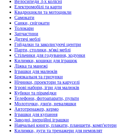
Велосипеди 3-х колісні
Електромобілі та карти
Квадроцикли та мотоцикли
Самокати
Санки, снігокати
Толокари
Запчастини
Дитячі меблі
Гойдалки та заколисуючі центри
Парти, столики, м'які меблі
Стільчики для годування, ходунки
Килимки, кошики для іграшок
Ліжка та манежі
Іграшки для малюків
Брязкальця та гризунки
Нічники, проектори та каруселі
Ігрові набори, ігри для малюків
Кубики та пірамідки
Телефони, фотоапарати, пульти
Молоточки, дзиґи, неваляшки
Автотренажер, кермо
Іграшки для купання
Заводні, інерційні іграшки
Навчальні книги, плакати, планшети, комп'ютери
Килимки, дуги та тренажери для немовлят