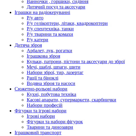
Ванночки , горщики, сидіння
Дитячий посуд та аксесуари
Іграшки на радіокеруванні
Р/у авто
Р/у гелікоптери, літаки, квадрокоптери
Р/у спецтехніка, танки
Р/у тварини та комахи
Р/у катери
Дитяча зброя
Арбалет, лук, рогатки
Іграшкова зброя
Кульки, патрони, пістони та аксесуари до зброї
Мечі, шаблі, шпаги, щити
Набори зброї, тир, лазертаг
Рації та біноклі
Водяна зброя та насоси
Сюжетно-рольові набори
Кухні, побутова техніка
Касові апарати, супермаркети, скарбнички
Набори професій
Фігурки та ігрові набори
Ігрові набори
Фігурки та набори фігурок
Тварини та динозаври
Іграшковий транспорт