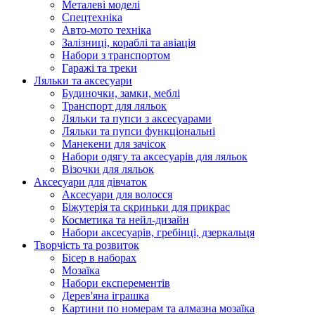
Металеві моделі
Спецтехніка
Авто-мото техніка
Залізниці, кораблі та авіація
Набори з транспортом
Гаражі та треки
Ляльки та аксесуари
Будиночки, замки, меблі
Транспорт для ляльок
Ляльки та пупси з аксесуарами
Ляльки та пупси функціональні
Манекени для зачісок
Набори одягу та аксесуарів для ляльок
Візочки для ляльок
Аксесуари для дівчаток
Аксесуари для волосся
Біжутерія та скриньки для прикрас
Косметика та нейл-дизайн
Набори аксесуарів, гребінці, дзеркальця
Творчість та розвиток
Бісер в наборах
Мозаїка
Набори експерементів
Дерев'яна іграшка
Картини по номерам та алмазна мозаїка