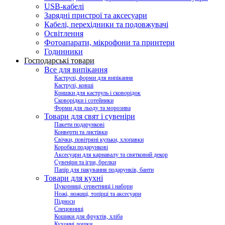
USB-кабелі
Зарядні пристрої та аксесуари
Кабелі, перехідники та подовжувачі
Освітлення
Фотоапарати, мікрофони та принтери
Годинники
Господарські товари
Все для випікання
Каструлі, форми для випікання
Каструлі, ковші
Кришки для каструль і сковорідок
Сковорідки і сотейники
Форми для льоду та морозива
Товари для свят і сувеніри
Пакети подарункові
Конверти та листівки
Свічки, повітряні кульки, хлопавки
Коробки подарункові
Аксесуари для карнавалу та святковий декор
Сувеніри та ігри, брелки
Папір для пакування подарунків, банти
Товари для кухні
Цукорниці, серветниці і набори
Ножі, ножиці, топірці та аксесуари
Підноси
Спецовниці
Кошики для фруктів, хліба
Кухонні дошки