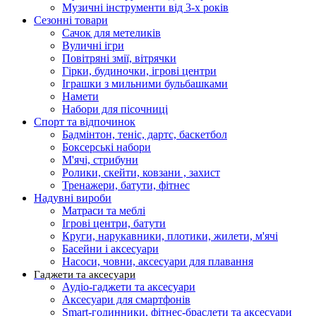
Музичні інструменти від 3-х років
Сезонні товари
Сачок для метеликів
Вуличні ігри
Повітряні змії, вітрячки
Гірки, будиночки, ігрові центри
Іграшки з мильними бульбашками
Намети
Набори для пісочниці
Спорт та відпочинок
Бадмінтон, теніс, дартс, баскетбол
Боксерські набори
М'ячі, стрибуни
Ролики, скейти, ковзани , захист
Тренажери, батути, фітнес
Надувні вироби
Матраси та меблі
Ігрові центри, батути
Круги, нарукавники, плотики, жилети, м'ячі
Басейни і аксесуари
Насоси, човни, аксесуари для плавання
Гаджети та аксесуари
Аудіо-гаджети та аксесуари
Аксесуари для смартфонів
Smart-годинники, фітнес-браслети та аксесуари