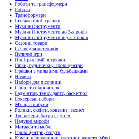
Роботи та трансформери
Роботи
Трансформери
Інтерактивні іграшки
Музичні інструменти
Музичні інструменти до 3-х років
Музичні інструменти від 3-х років
Сезонні товари
Сачок для метеликів
Вуличні ігри
Повітряні змії, вітрячки
Гірки, будиночки, ігрові центри
Іграшки з мильними бульбашками
Намети
Набори для пісочниці
Спорт та відпочинок
Бадмінтон, теніс, дартс, баскетбол
Боксерські набори
М'ячі, стрибуни
Ролики, скейти, ковзани , захист
Тренажери, батути, фітнес
Надувні вироби
Матраси та меблі
Ігрові центри, батути
Круги, нарукавники, плотики, жилети, м'ячі