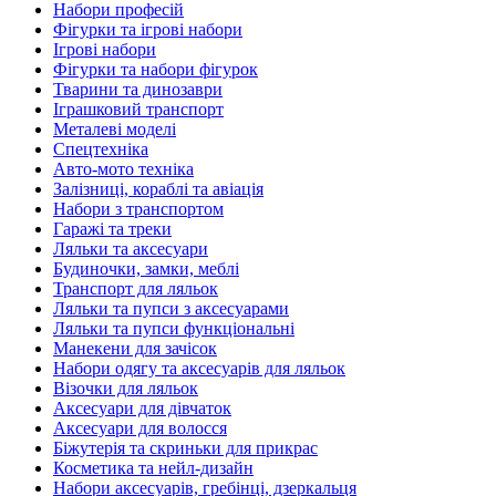
Набори професій
Фігурки та ігрові набори
Ігрові набори
Фігурки та набори фігурок
Тварини та динозаври
Іграшковий транспорт
Металеві моделі
Спецтехніка
Авто-мото техніка
Залізниці, кораблі та авіація
Набори з транспортом
Гаражі та треки
Ляльки та аксесуари
Будиночки, замки, меблі
Транспорт для ляльок
Ляльки та пупси з аксесуарами
Ляльки та пупси функціональні
Манекени для зачісок
Набори одягу та аксесуарів для ляльок
Візочки для ляльок
Аксесуари для дівчаток
Аксесуари для волосся
Біжутерія та скриньки для прикрас
Косметика та нейл-дизайн
Набори аксесуарів, гребінці, дзеркальця