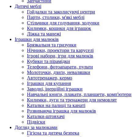
Запчастини
Дитячі меблі
Гойдалки та заколисуючі центри
Парти, столики, м'які меблі
Стільчики для годування, ходунки
Килимки, кошики для іграшок
Ліжка та манежі
Іграшки для малюків
Брязкальця та гризунки
Нічники, проектори та каруселі
Ігрові набори, ігри для малюків
Кубики та пірамідки
Телефони, фотоапарати, пульти
Молоточки, дзиґи, неваляшки
Автотренажер, кермо
Іграшки для купання
Заводні, інерційні іграшки
Навчальні книги, плакати, планшети, комп'ютери
Килимки, дуги та тренажери для немовлят
Каталки на палиці та канаті
Розвиваюча іграшка для малюків
Каталки-штовхачі
Підвіски
Догляд за малюками
Гігієна та дитяча безпека