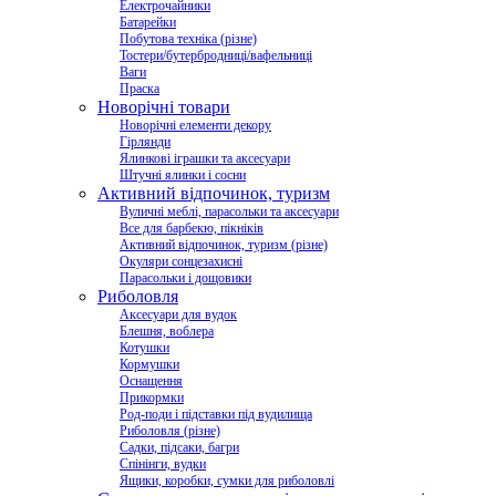
Електрочайники
Батарейки
Побутова техніка (різне)
Тостери/бутербродниці/вафельниці
Ваги
Праска
Новорічні товари
Новорічні елементи декору
Гірлянди
Ялинкові іграшки та аксесуари
Штучні ялинки і сосни
Активний відпочинок, туризм
Вуличні меблі, парасольки та аксесуари
Все для барбекю, пікніків
Активний відпочинок, туризм (різне)
Окуляри сонцезахисні
Парасольки і дощовики
Риболовля
Аксесуари для вудок
Блешня, воблера
Котушки
Кормушки
Оснащення
Прикормки
Род-поди і підставки під вудилища
Риболовля (різне)
Садки, підсаки, багри
Спінінги, вудки
Ящики, коробки, сумки для риболовлі