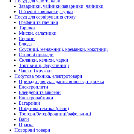
Посуд для чаю та кави
Заварники, чайники-заварники, чайники
Гейзерні кавоварки, турки
Посуд для сервірування столу
Графіни та глечики
Тарілки
Миски, салатники
Сервізи
Блюда
Соусниці, менажниці, креманки, кокотниці
Столові прилади
Склянки, келихи, чарки
Тортівниці, фруктівниці
Чашки і кружки
Побутова техніка, електротовари
Прилади для укладання волосся, стрижка
Електроплити
Блендери та міксери
Електрочайники
Батарейки
Побутова техніка (різне)
Тостери/бутербродниці/вафельниці
Ваги
Праска
Новорічні товари