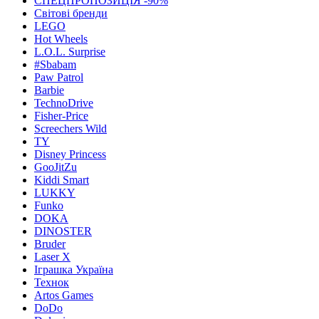
СПЕЦПРОПОЗИЦІЯ -90%
Світові бренди
LEGO
Hot Wheels
L.O.L. Surprise
#Sbabam
Paw Patrol
Barbie
TechnoDrive
Fisher-Price
Screechers Wild
TY
Disney Princess
GooJitZu
Kiddi Smart
LUKKY
Funko
DOKA
DINOSTER
Bruder
Laser X
Іграшка Україна
Технок
Artos Games
DoDo