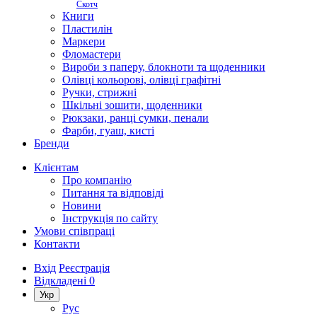
Скотч
Книги
Пластилін
Маркери
Фломастери
Вироби з паперу, блокноти та щоденники
Олівці кольорові, олівці графітні
Ручки, стрижні
Шкільні зошити, щоденники
Рюкзаки, ранці сумки, пенали
Фарби, гуаш, кисті
Бренди
Клієнтам
Про компанію
Питання та відповіді
Новини
Інструкція по сайту
Умови співпраці
Контакти
Вхід
Реєстрація
Відкладені
0
Укр
Рус