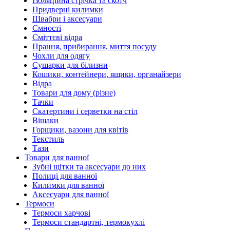
Ізоляційна стрічка та скотч
Придверні килимки
Швабри і аксесуари
Ємності
Сміттєві відра
Прання, прибирання, миття посуду
Чохли для одягу
Сушарки для білизни
Кошики, контейнери, ящики, органайзери
Відра
Товари для дому (різне)
Тачки
Скатертини і серветки на стіл
Вішаки
Горщики, вазони для квітів
Текстиль
Тази
Товари для ванної
Зубні щітки та аксесуари до них
Полиці для ванної
Килимки для ванної
Аксесуари для ванної
Термоси
Термоси харчові
Термоси стандартні, термокухлі