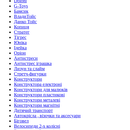
Doloni
G-Toys
Бамсик
ВладиТойс
Данко Тойс
Копиця
Стратег
Тігрес
Юніка
Ідейка
Оріон
Антистреси
Антистрес іграшка
Лизун та слайм
Стретч-фигурки
Конструктори
Конструктора електроні
Конструктори для малюків
Конструктори пластикові
Конструктори металеві
Конструктори магнітні
Дитячий транспорт
Автокрісла , візочки та аксесуари
Біговел
Велосипеди 2-х колісні