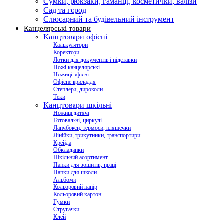
Сумки, рюкзаки, гаманці, косметички, валізи
Сад та город
Слюсарний та будівельний інструмент
Канцелярські товари
Канцтовари офісні
Калькулятори
Коректори
Лотки для документів і підставки
Ножі канцелярські
Ножиці офісні
Офісне приладдя
Степлери, дироколи
Теки
Канцтовари шкільні
Ножиці дитячі
Готовальні, циркулі
Ланчбокси, термоси, пляшечки
Лінійки, трикутники, транспортири
Крейда
Обкладинки
Шкільний асортимент
Папки для зошитів, праці
Папки для школи
Альбоми
Кольоровий папір
Кольоровий картон
Гумки
Стругачки
Клей