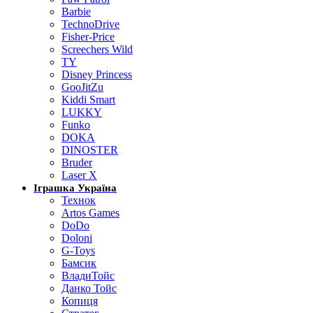
Barbie
TechnoDrive
Fisher-Price
Screechers Wild
TY
Disney Princess
GooJitZu
Kiddi Smart
LUKKY
Funko
DOKA
DINOSTER
Bruder
Laser X
Іграшка Україна
Технок
Artos Games
DoDo
Doloni
G-Toys
Бамсик
ВладиТойс
Данко Тойс
Копиця