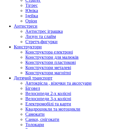
Стратег
Тігрес
Юніка
Ідейка
Оріон
Антистреси
Антистрес іграшка
Лизун та слайм
Стретч-фигурки
Конструктори
Конструктора електроні
Конструктори для малюків
Конструктори пластикові
Конструктори металеві
Конструктори магнітні
Дитячий транспорт
Автокрісла , візочки та аксесуари
Біговел
Велосипеди 2-х колісні
Велосипеди 3-х колісні
Електромобілі та карти
Квадроцикли та мотоцикли
Самокати
Санки, снігокати
Толокари