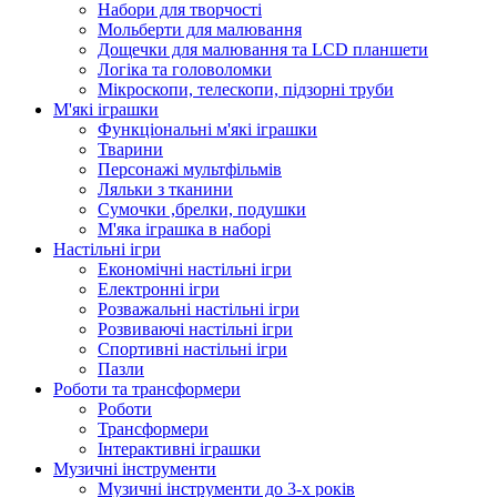
Набори для творчості
Мольберти для малювання
Дощечки для малювання та LCD планшети
Логіка та головоломки
Мікроскопи, телескопи, підзорні труби
М'які іграшки
Функціональні м'які іграшки
Тварини
Персонажі мультфільмів
Ляльки з тканини
Сумочки ,брелки, подушки
М'яка іграшка в наборі
Настільні ігри
Економічні настільні ігри
Електронні ігри
Розважальні настільні ігри
Розвиваючі настільні ігри
Спортивні настільні ігри
Пазли
Роботи та трансформери
Роботи
Трансформери
Інтерактивні іграшки
Музичні інструменти
Музичні інструменти до 3-х років