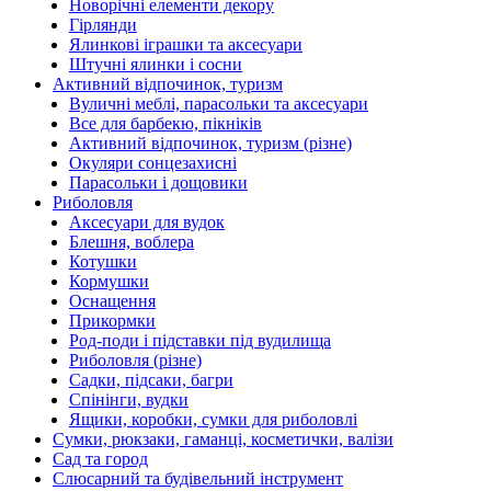
Новорічні елементи декору
Гірлянди
Ялинкові іграшки та аксесуари
Штучні ялинки і сосни
Активний відпочинок, туризм
Вуличні меблі, парасольки та аксесуари
Все для барбекю, пікніків
Активний відпочинок, туризм (різне)
Окуляри сонцезахисні
Парасольки і дощовики
Риболовля
Аксесуари для вудок
Блешня, воблера
Котушки
Кормушки
Оснащення
Прикормки
Род-поди і підставки під вудилища
Риболовля (різне)
Садки, підсаки, багри
Спінінги, вудки
Ящики, коробки, сумки для риболовлі
Сумки, рюкзаки, гаманці, косметички, валізи
Сад та город
Слюсарний та будівельний інструмент