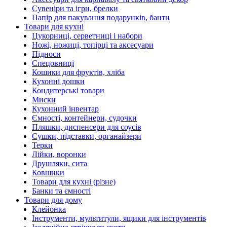
Сувеніри та ігри, брелки
Папір для пакування подарунків, банти
Товари для кухні
Цукорниці, серветниці і набори
Ножі, ножиці, топірці та аксесуари
Підноси
Спецовниці
Кошики для фруктів, хліба
Кухонні дошки
Кондитерські товари
Миски
Кухонний інвентар
Ємності, контейнери, судочки
Пляшки, диспенсери для соусів
Сушки, підставки, органайзери
Терки
Лійки, воронки
Друшляки, сита
Ковшики
Товари для кухні (різне)
Банки та ємності
Товари для дому
Клейонка
Інструменти, мультитули, ящики для інструментів