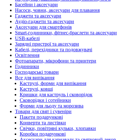
Басейни і аксесуари
Насоси, човни, аксесуари для плавання
Гаджети та аксесуари
Аудіо-гаджети та аксесуари
Аксесуари для смартфонів
Smart-годинники, фітнес-браслети та аксесуари
USB-кабелі
Зарядні пристрої та аксесуари
Кабелі, перехідники та подовжувачі
Освітлення
Фотоапарати, мікрофони та принтери
Годинники
Господарські товари
Все для випікання
Каструлі, форми для випікання
Каструлі, ковші
Кришки для каструль і сковорідок
Сковорідки і сотейники
Форми для льоду та морозива
Товари для свят і сувеніри
Пакети подарункові
Конверти та листівки
Свічки, повітряні кульки, хлопавки
Коробки подарункові
Аксесуари для карнавалу та святковий декор