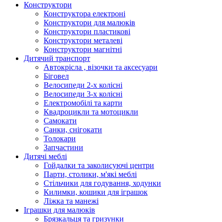
Конструктори
Конструктора електроні
Конструктори для малюків
Конструктори пластикові
Конструктори металеві
Конструктори магнітні
Дитячий транспорт
Автокрісла , візочки та аксесуари
Біговел
Велосипеди 2-х колісні
Велосипеди 3-х колісні
Електромобілі та карти
Квадроцикли та мотоцикли
Самокати
Санки, снігокати
Толокари
Запчастини
Дитячі меблі
Гойдалки та заколисуючі центри
Парти, столики, м'які меблі
Стільчики для годування, ходунки
Килимки, кошики для іграшок
Ліжка та манежі
Іграшки для малюків
Брязкальця та гризунки