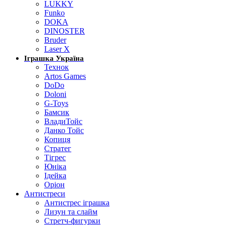
LUKKY
Funko
DOKA
DINOSTER
Bruder
Laser X
Іграшка Україна
Технок
Artos Games
DoDo
Doloni
G-Toys
Бамсик
ВладиТойс
Данко Тойс
Копиця
Стратег
Тігрес
Юніка
Ідейка
Оріон
Антистреси
Антистрес іграшка
Лизун та слайм
Стретч-фигурки