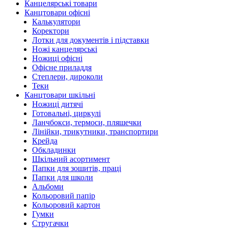
Канцелярські товари
Канцтовари офісні
Калькулятори
Коректори
Лотки для документів і підставки
Ножі канцелярські
Ножиці офісні
Офісне приладдя
Степлери, дироколи
Теки
Канцтовари шкільні
Ножиці дитячі
Готовальні, циркулі
Ланчбокси, термоси, пляшечки
Лінійки, трикутники, транспортири
Крейда
Обкладинки
Шкільний асортимент
Папки для зошитів, праці
Папки для школи
Альбоми
Кольоровий папір
Кольоровий картон
Гумки
Стругачки