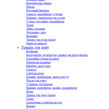
Кондитерські товари
Миски
Кухонний інвентар
Ємності, контейнери, судочки
Пляшки, диспенсери для соусів
Сушки, підставки, органайзери
Терки
Лійки, воронки
Друшляки, сита
Ковшики
Товари для кухні (різне)
Банки та ємності
Товари для дому
Клейонка
Інструменти, мультитули, ящики для інструментів
Ізоляційна стрічка та скотч
Придверні килимки
Швабри і аксесуари
Ємності
Сміттєві відра
Прання, прибирання, миття посуду
Чохли для одягу
Сушарки для білизни
Кошики, контейнери, ящики, органайзери
Відра
Товари для дому (різне)
Тачки
Скатертини і серветки на стіл
Вішаки