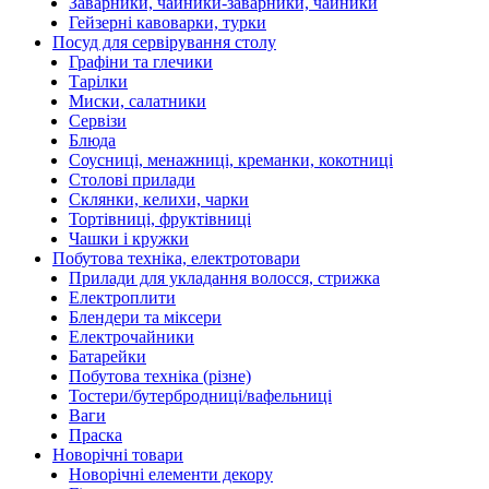
Заварники, чайники-заварники, чайники
Гейзерні кавоварки, турки
Посуд для сервірування столу
Графіни та глечики
Тарілки
Миски, салатники
Сервізи
Блюда
Соусниці, менажниці, креманки, кокотниці
Столові прилади
Склянки, келихи, чарки
Тортівниці, фруктівниці
Чашки і кружки
Побутова техніка, електротовари
Прилади для укладання волосся, стрижка
Електроплити
Блендери та міксери
Електрочайники
Батарейки
Побутова техніка (різне)
Тостери/бутербродниці/вафельниці
Ваги
Праска
Новорічні товари
Новорічні елементи декору