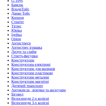
G-Toys
Бамсик
ВладиТойс
Данко Тойс
Копиця
Стратег
Тігрес
Юніка
Ідейка
Оріон
Антистреси
Антистрес іграшка
Лизун та слайм
Стретч-фигурки
Конструктори
Конструктора електроні
Конструктори для малюків
Конструктори пластикові
Конструктори металеві
Конструктори магнітні
Дитячий транспорт
Автокрісла , візочки та аксесуари
Біговел
Велосипеди 2-х колісні
Велосипеди 3-х колісні