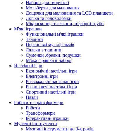
Набори для творчості
Мольберти для малювання
Дощечки для малювання та LCD планшети
Логіка та головоломки
Мікроскопи, телескопи, підзорні труби
М'які іграшки
Функціональні м'які іграшки
Тварини
Персонажі мультфільмів
Ляльки з тканини
Сумочки ,брелки, подушки
М'яка іграшка в наборі
Настільні ігри
Економічні настільні ігри
Електронні ігри
Розважальні настільні ігри
Розвиваючі настільні ігри
Спортивні настільні ігри
Пазли
Роботи та трансформери
Роботи
Трансформери
Інтерактивні іграшки
Музичні інструменти
Музичні інструменти до 3-х років