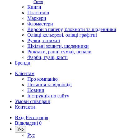
Скотч
Книги
Пластилін
Маркери
Фломастери
Вироби з паперу, блокноти та щоденники
Олівці кольорові, олівці графітні
Ручки, стрижні
Шкільні зошити, щоденники
Рюкзаки, ранці сумки, пенали
Фарби, гуаш, кисті
Бренди
Клієнтам
Про компанію
Питання та відповіді
Новини
Інструкція по сайту
Умови співпраці
Контакти
Вхід
Реєстрація
Відкладені
0
Укр
Рус