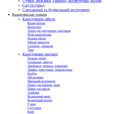
Сумки, рюкзаки, гаманці, косметички, валізи
Сад та город
Слюсарний та будівельний інструмент
Канцелярські товари
Канцтовари офісні
Калькулятори
Коректори
Лотки для документів і підставки
Ножі канцелярські
Ножиці офісні
Офісне приладдя
Степлери, дироколи
Теки
Канцтовари шкільні
Ножиці дитячі
Готовальні, циркулі
Ланчбокси, термоси, пляшечки
Лінійки, трикутники, транспортири
Крейда
Обкладинки
Шкільний асортимент
Папки для зошитів, праці
Папки для школи
Альбоми
Кольоровий папір
Кольоровий картон
Гумки
Стругачки
Клей