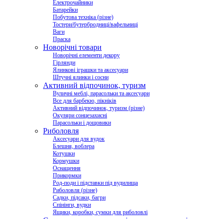
Електрочайники
Батарейки
Побутова техніка (різне)
Тостери/бутербродниці/вафельниці
Ваги
Праска
Новорічні товари
Новорічні елементи декору
Гірлянди
Ялинкові іграшки та аксесуари
Штучні ялинки і сосни
Активний відпочинок, туризм
Вуличні меблі, парасольки та аксесуари
Все для барбекю, пікніків
Активний відпочинок, туризм (різне)
Окуляри сонцезахисні
Парасольки і дощовики
Риболовля
Аксесуари для вудок
Блешня, воблера
Котушки
Кормушки
Оснащення
Прикормки
Род-поди і підставки під вудилища
Риболовля (різне)
Садки, підсаки, багри
Спінінги, вудки
Ящики, коробки, сумки для риболовлі