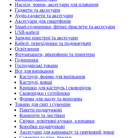
Насоси, човни, аксесуари для плавання
Гаджети та аксесуари
Аудіо-гаджети та аксесуари
Аксесуари для смартфонів
Smart-годинники, фітнес-браслети та аксесуари
USB-кабелі
Зарядні пристрої та аксесуари
Кабелі, перехідники та подовжувачі
Освітлення
Фотоапарати, мікрофони та принтери
Годинники
Господарські товари
Все для випікання
Каструлі, форми для випікання
Каструлі, ковші
Кришки для каструль і сковорідок
Сковорідки і сотейники
Форми для льоду та морозива
Товари для свят і сувеніри
Пакети подарункові
Конверти та листівки
Свічки, повітряні кульки, хлопавки
Коробки подарункові
Аксесуари для карнавалу та святковий декор
Сувеніри та ігри, брелки