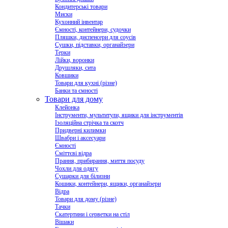
Кондитерські товари
Миски
Кухонний інвентар
Ємності, контейнери, судочки
Пляшки, диспенсери для соусів
Сушки, підставки, органайзери
Терки
Лійки, воронки
Друшляки, сита
Ковшики
Товари для кухні (різне)
Банки та ємності
Товари для дому
Клейонка
Інструменти, мультитули, ящики для інструментів
Ізоляційна стрічка та скотч
Придверні килимки
Швабри і аксесуари
Ємності
Сміттєві відра
Прання, прибирання, миття посуду
Чохли для одягу
Сушарки для білизни
Кошики, контейнери, ящики, органайзери
Відра
Товари для дому (різне)
Тачки
Скатертини і серветки на стіл
Вішаки