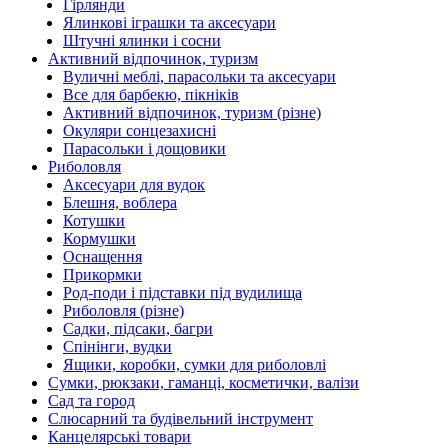
Гірлянди
Ялинкові іграшки та аксесуари
Штучні ялинки і сосни
Активний відпочинок, туризм
Вуличні меблі, парасольки та аксесуари
Все для барбекю, пікніків
Активний відпочинок, туризм (різне)
Окуляри сонцезахисні
Парасольки і дощовики
Риболовля
Аксесуари для вудок
Блешня, воблера
Котушки
Кормушки
Оснащення
Прикормки
Род-поди і підставки під вудилища
Риболовля (різне)
Садки, підсаки, багри
Спінінги, вудки
Ящики, коробки, сумки для риболовлі
Сумки, рюкзаки, гаманці, косметички, валізи
Сад та город
Слюсарний та будівельний інструмент
Канцелярські товари