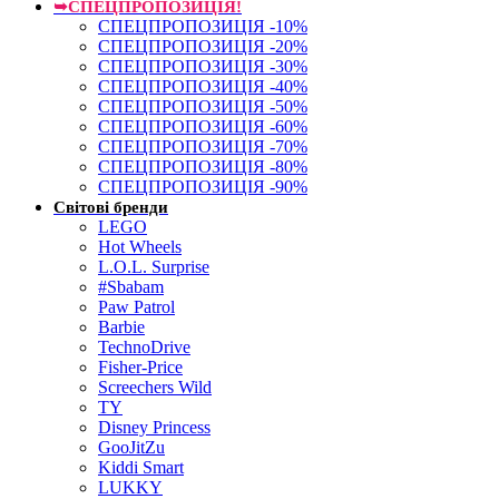
➥СПЕЦПРОПОЗИЦІЯ!
СПЕЦПРОПОЗИЦІЯ -10%
СПЕЦПРОПОЗИЦІЯ -20%
СПЕЦПРОПОЗИЦІЯ -30%
СПЕЦПРОПОЗИЦІЯ -40%
СПЕЦПРОПОЗИЦІЯ -50%
СПЕЦПРОПОЗИЦІЯ -60%
СПЕЦПРОПОЗИЦІЯ -70%
СПЕЦПРОПОЗИЦІЯ -80%
СПЕЦПРОПОЗИЦІЯ -90%
Світові бренди
LEGO
Hot Wheels
L.O.L. Surprise
#Sbabam
Paw Patrol
Barbie
TechnoDrive
Fisher-Price
Screechers Wild
TY
Disney Princess
GooJitZu
Kiddi Smart
LUKKY