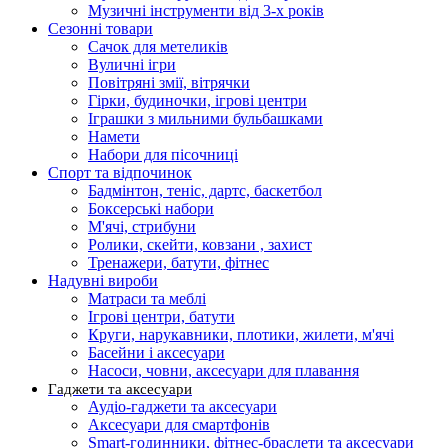
Музичні інструменти від 3-х років
Сезонні товари
Сачок для метеликів
Вуличні ігри
Повітряні змії, вітрячки
Гірки, будиночки, ігрові центри
Іграшки з мильними бульбашками
Намети
Набори для пісочниці
Спорт та відпочинок
Бадмінтон, теніс, дартс, баскетбол
Боксерські набори
М'ячі, стрибуни
Ролики, скейти, ковзани , захист
Тренажери, батути, фітнес
Надувні вироби
Матраси та меблі
Ігрові центри, батути
Круги, нарукавники, плотики, жилети, м'ячі
Басейни і аксесуари
Насоси, човни, аксесуари для плавання
Гаджети та аксесуари
Аудіо-гаджети та аксесуари
Аксесуари для смартфонів
Smart-годинники, фітнес-браслети та аксесуари