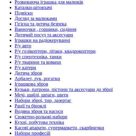
Розвиваюча іграшка для малюків
Каталки-штовхачі
Підвіски
Догляд за малюками
Гігієна та дитяча безпека
Ванночки , горщики, сидіння
Дитячий посуд та аксесуари
Іграшки на радіокеруванні
Р/у авто
Р/у гелікоптери, літаки, квадрокоптери
Р/у спецтехніка, танки
Р/у тварини та комахи
Р/у катери
Дитяча зброя
Арбалет, лук, рогатки
Іграшкова зброя
Кульки, патрони, пістони та аксесуари до зброї
Мечі, шаблі, шпаги, щити
Набори зброї, тир, лазертаг
Рації та біноклі
Водяна зброя та насоси
Сюжетно-рольові набори
Кухні, побутова техніка
Касові апарати, супермаркети, скарбнички
Набори професій