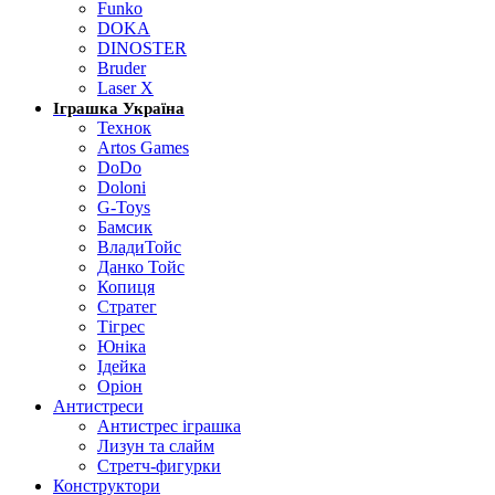
Funko
DOKA
DINOSTER
Bruder
Laser X
Іграшка Україна
Технок
Artos Games
DoDo
Doloni
G-Toys
Бамсик
ВладиТойс
Данко Тойс
Копиця
Стратег
Тігрес
Юніка
Ідейка
Оріон
Антистреси
Антистрес іграшка
Лизун та слайм
Стретч-фигурки
Конструктори