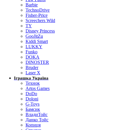
Barbie
TechnoDrive
Fisher-Price
Screechers Wild
TY
Disney Princess
GooJitZu
Kiddi Smart
LUKKY
Funko
DOKA
DINOSTER
Bruder
Laser X
Іграшка Україна
Технок
Artos Games
DoDo
Doloni
G-Toys
Бамсик
ВладиТойс
Данко Тойс
Копиця