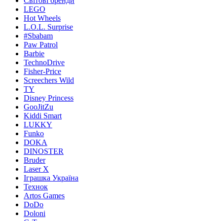
Світові бренди
LEGO
Hot Wheels
L.O.L. Surprise
#Sbabam
Paw Patrol
Barbie
TechnoDrive
Fisher-Price
Screechers Wild
TY
Disney Princess
GooJitZu
Kiddi Smart
LUKKY
Funko
DOKA
DINOSTER
Bruder
Laser X
Іграшка Україна
Технок
Artos Games
DoDo
Doloni