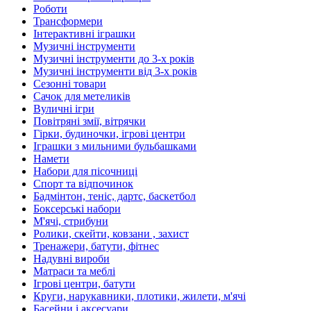
Роботи
Трансформери
Інтерактивні іграшки
Музичні інструменти
Музичні інструменти до 3-х років
Музичні інструменти від 3-х років
Сезонні товари
Сачок для метеликів
Вуличні ігри
Повітряні змії, вітрячки
Гірки, будиночки, ігрові центри
Іграшки з мильними бульбашками
Намети
Набори для пісочниці
Спорт та відпочинок
Бадмінтон, теніс, дартс, баскетбол
Боксерські набори
М'ячі, стрибуни
Ролики, скейти, ковзани , захист
Тренажери, батути, фітнес
Надувні вироби
Матраси та меблі
Ігрові центри, батути
Круги, нарукавники, плотики, жилети, м'ячі
Басейни і аксесуари