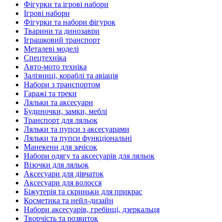
Фігурки та ігрові набори
Ігрові набори
Фігурки та набори фігурок
Тварини та динозаври
Іграшковий транспорт
Металеві моделі
Спецтехніка
Авто-мото техніка
Залізниці, кораблі та авіація
Набори з транспортом
Гаражі та треки
Ляльки та аксесуари
Будиночки, замки, меблі
Транспорт для ляльок
Ляльки та пупси з аксесуарами
Ляльки та пупси функціональні
Манекени для зачісок
Набори одягу та аксесуарів для ляльок
Візочки для ляльок
Аксесуари для дівчаток
Аксесуари для волосся
Біжутерія та скриньки для прикрас
Косметика та нейл-дизайн
Набори аксесуарів, гребінці, дзеркальця
Творчість та розвиток