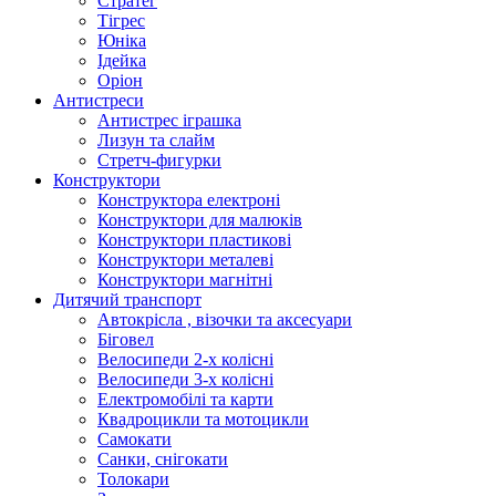
Стратег
Тігрес
Юніка
Ідейка
Оріон
Антистреси
Антистрес іграшка
Лизун та слайм
Стретч-фигурки
Конструктори
Конструктора електроні
Конструктори для малюків
Конструктори пластикові
Конструктори металеві
Конструктори магнітні
Дитячий транспорт
Автокрісла , візочки та аксесуари
Біговел
Велосипеди 2-х колісні
Велосипеди 3-х колісні
Електромобілі та карти
Квадроцикли та мотоцикли
Самокати
Санки, снігокати
Толокари