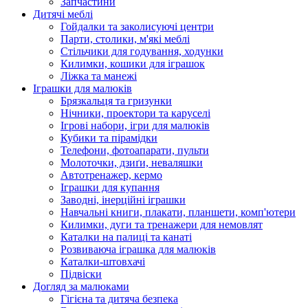
Запчастини
Дитячі меблі
Гойдалки та заколисуючі центри
Парти, столики, м'які меблі
Стільчики для годування, ходунки
Килимки, кошики для іграшок
Ліжка та манежі
Іграшки для малюків
Брязкальця та гризунки
Нічники, проектори та каруселі
Ігрові набори, ігри для малюків
Кубики та пірамідки
Телефони, фотоапарати, пульти
Молоточки, дзиґи, неваляшки
Автотренажер, кермо
Іграшки для купання
Заводні, інерційні іграшки
Навчальні книги, плакати, планшети, комп'ютери
Килимки, дуги та тренажери для немовлят
Каталки на палиці та канаті
Розвиваюча іграшка для малюків
Каталки-штовхачі
Підвіски
Догляд за малюками
Гігієна та дитяча безпека