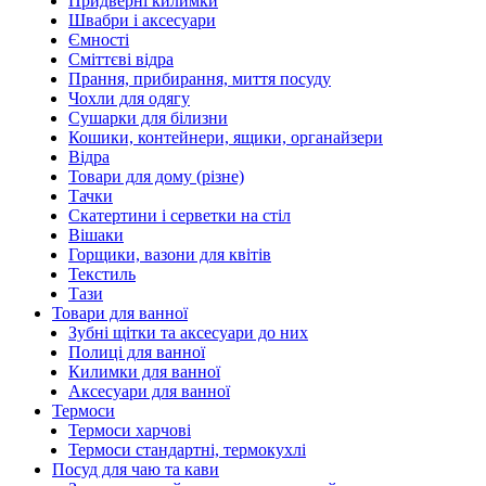
Придверні килимки
Швабри і аксесуари
Ємності
Сміттєві відра
Прання, прибирання, миття посуду
Чохли для одягу
Сушарки для білизни
Кошики, контейнери, ящики, органайзери
Відра
Товари для дому (різне)
Тачки
Скатертини і серветки на стіл
Вішаки
Горщики, вазони для квітів
Текстиль
Тази
Товари для ванної
Зубні щітки та аксесуари до них
Полиці для ванної
Килимки для ванної
Аксесуари для ванної
Термоси
Термоси харчові
Термоси стандартні, термокухлі
Посуд для чаю та кави