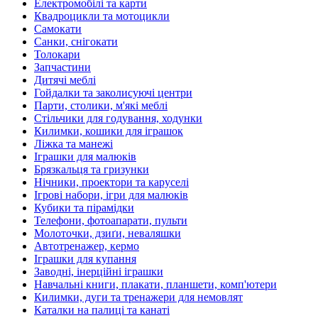
Електромобілі та карти
Квадроцикли та мотоцикли
Самокати
Санки, снігокати
Толокари
Запчастини
Дитячі меблі
Гойдалки та заколисуючі центри
Парти, столики, м'які меблі
Стільчики для годування, ходунки
Килимки, кошики для іграшок
Ліжка та манежі
Іграшки для малюків
Брязкальця та гризунки
Нічники, проектори та каруселі
Ігрові набори, ігри для малюків
Кубики та пірамідки
Телефони, фотоапарати, пульти
Молоточки, дзиґи, неваляшки
Автотренажер, кермо
Іграшки для купання
Заводні, інерційні іграшки
Навчальні книги, плакати, планшети, комп'ютери
Килимки, дуги та тренажери для немовлят
Каталки на палиці та канаті