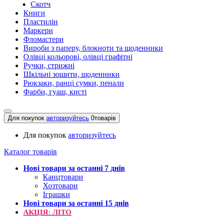
Скотч
Книги
Пластилін
Маркери
Фломастери
Вироби з паперу, блокноти та щоденники
Олівці кольорові, олівці графітні
Ручки, стрижні
Шкільні зошити, щоденники
Рюкзаки, ранці сумки, пенали
Фарби, гуаш, кисті
Для покупок
авторизуйтесь
0
товарів
Для покупок
авторизуйтесь
Каталог товарів
Нові товари за останнi 7 днiв
Канцтовари
Хозтовари
Іграшки
Нові товари за останнi 15 днiв
АКЦІЯ: ЛІТО