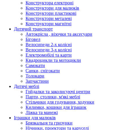
Конструктора електроні
Конструктори для малюків
Конструктори пластикові
Конструктори металеві
Конструктори магнітні
Дитячий транспорт
Автокрісла , візочки та аксесуари
Біговел
Велосипеди 2-х колісні
Велосипеди 3-х колісні
Електромобілі та карти
Квадроцикли та мотоцикли
Самокати
Санки, снігокати
Толокари
Запчастини
Дитячі меблі
Гойдалки та заколисуючі центри
Парти, столики, м'які меблі
Стільчики для годування, ходунки
Килимки, кошики для іграшок
Ліжка та манежі
Іграшки для малюків
Брязкальця та гризунки
Нічники, проектори та каруселі