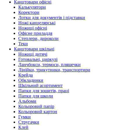
Канцтовари офісні
Калькулятори
Коректори
Лотки для документів і підставки
Ножі канцелярські
Ножиці офісні
Офісне приладдя
Степлери, дироколи
Теки
Канцтовари шкільні
Ножиці дитячі
Готовальні, циркулі
Ланчбокси, термоси, пляшечки
Лінійки, трикутники, транспортири
Крейда
Обкладинки
Шкільний асортимент
Папки для зошитів, праці
Папки для школи
Альбоми
Кольоровий папір
Кольоровий картон
Гумки
Стругачки
Клей