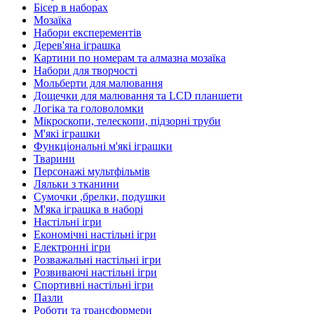
Бісер в наборах
Мозаїка
Набори експерементів
Дерев'яна іграшка
Картини по номерам та алмазна мозаїка
Набори для творчості
Мольберти для малювання
Дощечки для малювання та LCD планшети
Логіка та головоломки
Мікроскопи, телескопи, підзорні труби
М'які іграшки
Функціональні м'які іграшки
Тварини
Персонажі мультфільмів
Ляльки з тканини
Сумочки ,брелки, подушки
М'яка іграшка в наборі
Настільні ігри
Економічні настільні ігри
Електронні ігри
Розважальні настільні ігри
Розвиваючі настільні ігри
Спортивні настільні ігри
Пазли
Роботи та трансформери