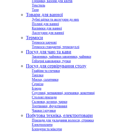
Горщики, вазони для квітів
Текстиль
Тази
Товари для ванної
Зубні щітки та аксесуари до них
Полиці для ванної
Килимки для ванної
Аксесуари для ванної
Термоси
Термоси харчові
Термоси стандартні, термокухлі
Посуд для чаю та кави
Заварники, чайники-заварники, чайники
Гейзерні кавоварки, турки
Посуд для сервірування столу
Графіни та глечики
Тарілки
Миски, салатники
Сервізи
Блюда
Соусниці, менажниці, креманки, кокотниці
Столові прилади
Склянки, келихи, чарки
Тортівниці, фруктівниці
Чашки і кружки
Побутова техніка, електротовари
Прилади для укладання волосся, стрижка
Електроплити
Блендери та міксери