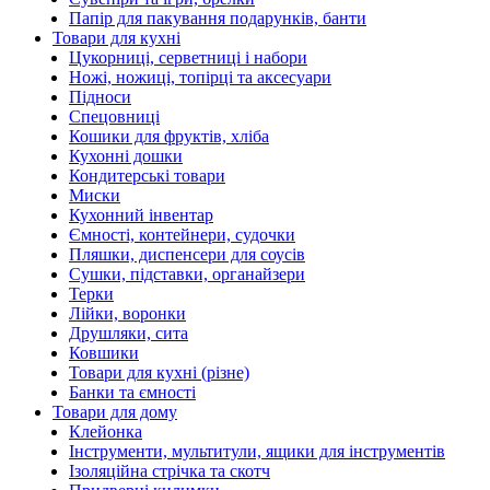
Папір для пакування подарунків, банти
Товари для кухні
Цукорниці, серветниці і набори
Ножі, ножиці, топірці та аксесуари
Підноси
Спецовниці
Кошики для фруктів, хліба
Кухонні дошки
Кондитерські товари
Миски
Кухонний інвентар
Ємності, контейнери, судочки
Пляшки, диспенсери для соусів
Сушки, підставки, органайзери
Терки
Лійки, воронки
Друшляки, сита
Ковшики
Товари для кухні (різне)
Банки та ємності
Товари для дому
Клейонка
Інструменти, мультитули, ящики для інструментів
Ізоляційна стрічка та скотч