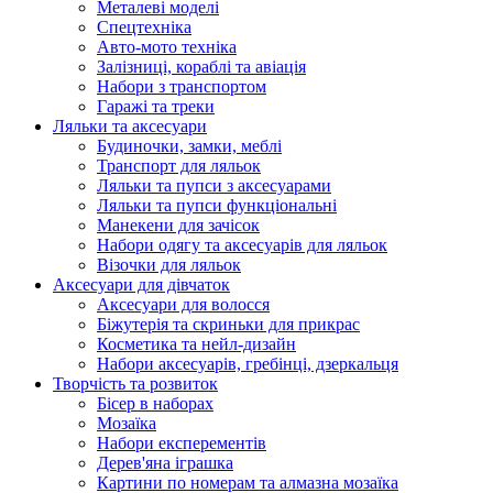
Металеві моделі
Спецтехніка
Авто-мото техніка
Залізниці, кораблі та авіація
Набори з транспортом
Гаражі та треки
Ляльки та аксесуари
Будиночки, замки, меблі
Транспорт для ляльок
Ляльки та пупси з аксесуарами
Ляльки та пупси функціональні
Манекени для зачісок
Набори одягу та аксесуарів для ляльок
Візочки для ляльок
Аксесуари для дівчаток
Аксесуари для волосся
Біжутерія та скриньки для прикрас
Косметика та нейл-дизайн
Набори аксесуарів, гребінці, дзеркальця
Творчість та розвиток
Бісер в наборах
Мозаїка
Набори експерементів
Дерев'яна іграшка
Картини по номерам та алмазна мозаїка