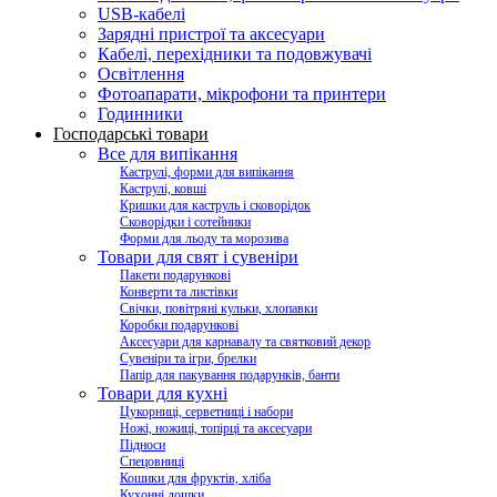
USB-кабелі
Зарядні пристрої та аксесуари
Кабелі, перехідники та подовжувачі
Освітлення
Фотоапарати, мікрофони та принтери
Годинники
Господарські товари
Все для випікання
Каструлі, форми для випікання
Каструлі, ковші
Кришки для каструль і сковорідок
Сковорідки і сотейники
Форми для льоду та морозива
Товари для свят і сувеніри
Пакети подарункові
Конверти та листівки
Свічки, повітряні кульки, хлопавки
Коробки подарункові
Аксесуари для карнавалу та святковий декор
Сувеніри та ігри, брелки
Папір для пакування подарунків, банти
Товари для кухні
Цукорниці, серветниці і набори
Ножі, ножиці, топірці та аксесуари
Підноси
Спецовниці
Кошики для фруктів, хліба
Кухонні дошки