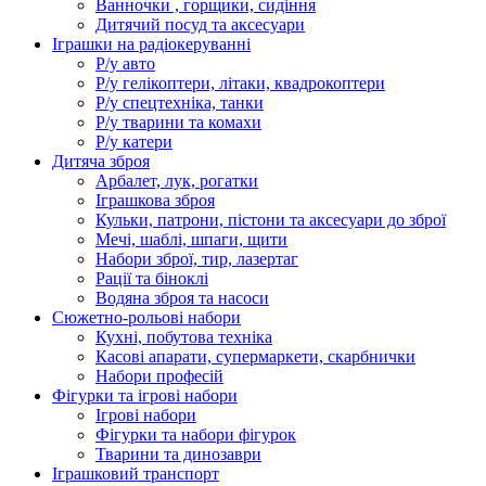
Ванночки , горщики, сидіння
Дитячий посуд та аксесуари
Іграшки на радіокеруванні
Р/у авто
Р/у гелікоптери, літаки, квадрокоптери
Р/у спецтехніка, танки
Р/у тварини та комахи
Р/у катери
Дитяча зброя
Арбалет, лук, рогатки
Іграшкова зброя
Кульки, патрони, пістони та аксесуари до зброї
Мечі, шаблі, шпаги, щити
Набори зброї, тир, лазертаг
Рації та біноклі
Водяна зброя та насоси
Сюжетно-рольові набори
Кухні, побутова техніка
Касові апарати, супермаркети, скарбнички
Набори професій
Фігурки та ігрові набори
Ігрові набори
Фігурки та набори фігурок
Тварини та динозаври
Іграшковий транспорт